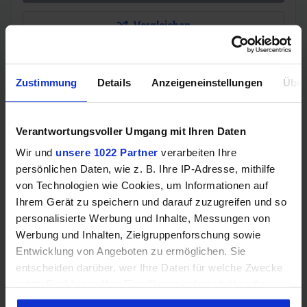
Vergleichen
Zustimmung
Details
Anzeigeneinstellungen
Über
GEWINNSPIEL
Gewinne einen MSI Gaming PC mit RTX 5070
Verantwortungsvoller Umgang mit Ihren Daten
Ti!!
Wir und
unsere 1022 Partner
verarbeiten Ihre
Bis zum 21. August hast du die Chance, bei unserem
persönlichen Daten, wie z. B. Ihre IP-Adresse, mithilfe
Gewinnspiel einen MSI Gaming-PC zu gewinnen. Die
von Technologien wie Cookies, um Informationen auf
Komponenten, den Zusammenbau, die Spiele-Benchmarks
Ihrem Gerät zu speichern und darauf zuzugreifen und so
und den
personalisierte Werbung und Inhalte, Messungen von
Werbung und Inhalten, Zielgruppenforschung sowie
Jetzt teilnehmen!
Entwicklung von Angeboten zu ermöglichen. Sie
entscheiden darüber, wer Ihre Daten für welche Zwecke
nutzt. Sie können Ihre Einwilligung jederzeit über die
Cookie-Erklärung oder durch Klicken auf das Privacy