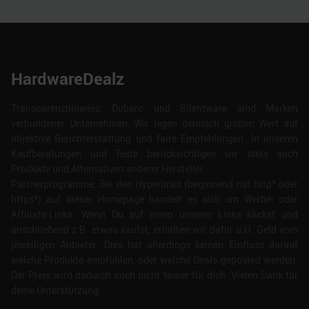
weiteren Daten zusammen, die Sie ihnen bereitgestellt
haben oder die sie im Rahmen Ihrer Nutzung der Dienste
gesammelt haben.
HardwareDealz
Transparenzhinweis: Dubaro und Silentware sind Marken
verbundener Unternehmen. Wir legen dennoch großen Wert auf
objektive Berichterstattung und faire Empfehlungen. In unseren
Kaufberatungen und Tests berücksichtigen wir stets auch
Produkte und Alternativen anderer Hersteller.
Partnerprogramme: Bei den Hyperlinks (beginnend mit http* oder
https*) auf dieser Homepage handelt es sich um Werbe- oder
Affiliate-Links. Wenn Du auf einen unserer Links klickst und
anschließend z.B. etwas kaufst, erhalten wir dafür u.U. Geld vom
jeweiligen Anbieter. Dies hat allerdings keinen Einfluss darauf
welche Produkte empfohlen, oder welche Deals geposted werden.
Der Preis wird dadurch auch nicht teurer für dich. Vielen Dank für
deine Unterstützung.