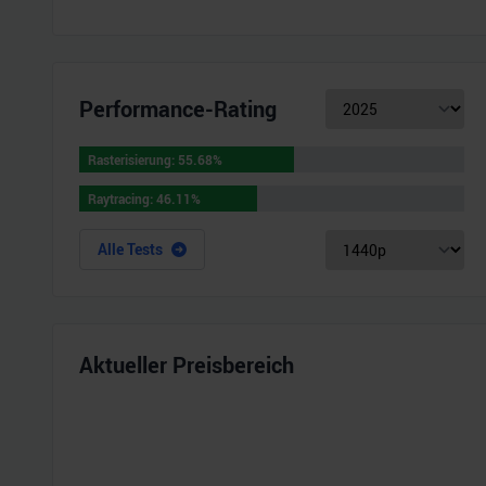
Performance-Rating
Rasterisierung:
55.68
%
Rasterisierung:
55.68
%
Raytracing:
46.11
%
Raytracing:
46.11
%
Alle Tests
Aktueller Preisbereich