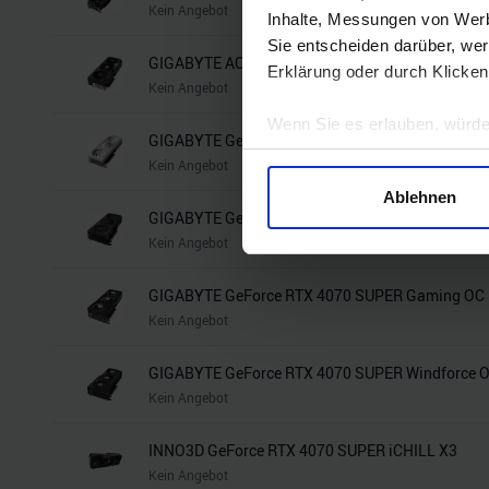
Kein Angebot
Inhalte, Messungen von Werb
Sie entscheiden darüber, wer
GIGABYTE AORUS GeForce RTX 4070 SUPER Mas
Erklärung oder durch Klicken
Kein Angebot
Wenn Sie es erlauben, würde
GIGABYTE GeForce RTX 4070 SUPER Aero OC 12
Informationen über Ihre 
Kein Angebot
Ihr Gerät durch aktives 
Ablehnen
Erfahren Sie mehr darüber, w
GIGABYTE GeForce RTX 4070 SUPER Eagle OC 1
Einzelheiten
fest.
Kein Angebot
Wir verwenden Cookies, um I
GIGABYTE GeForce RTX 4070 SUPER Gaming OC
und die Zugriffe auf unsere 
Kein Angebot
Website an unsere Partner fü
möglicherweise mit weiteren
GIGABYTE GeForce RTX 4070 SUPER Windforce 
der Dienste gesammelt habe
Kein Angebot
INNO3D GeForce RTX 4070 SUPER iCHILL X3
Kein Angebot