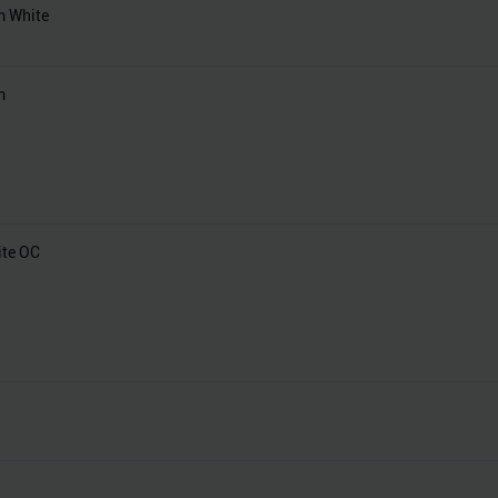
m White
m
ite OC