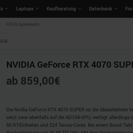
Cs
Laptops
Kaufberatung
Datenbank
Fo
FPS & Spieletests
12GB
NVIDIA GeForce RTX 4070 SUP
ab
859,00
€
Die Nvidia GeForce RTX 4070 SUPER ist die überarbeitete Ve
setzt zwar ebenfalls auf die AD104-GPU, verfügt allerdings
56 RT-Einheiten und 224 Tensor-Cores. Bei einem Boost-Takt 
Rechenleistung von 35,48 TFLOPs. Mit ihrer Rechenleistun