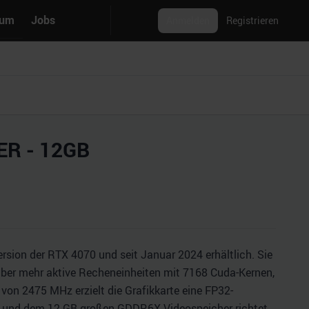
rum
Jobs
Anmelden
Registrieren
ER - 12GB
rsion der RTX 4070 und seit Januar 2024 erhältlich. Sie
 über mehr aktive Recheneinheiten mit 7168 Cuda-Kernen,
von 2475 MHz erzielt die Grafikkarte eine FP32-
g und dem 12 GB großen GDDR6X Videospeicher richtet