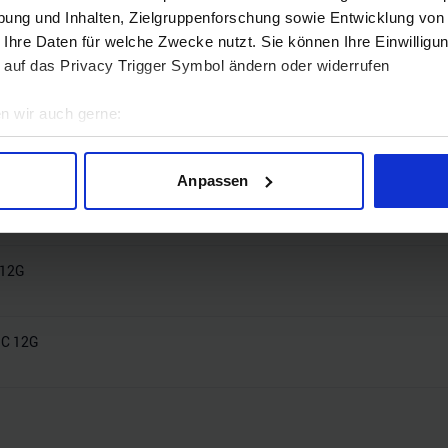
ung und Inhalten, Zielgruppenforschung sowie Entwicklung von
 Ihre Daten für welche Zwecke nutzt. Sie können Ihre Einwilligun
ter 12G
 auf das Privacy Trigger Symbol ändern oder widerrufen
n wir auch gerne:
G
geografische Lage erfassen, welche bis auf einige Meter genau 
Scannen nach bestimmten Merkmalen (Fingerprinting) identifizie
Anpassen
ie Ihre persönlichen Daten verarbeitet werden, und legen Sie I
2G
nhalte und Anzeigen zu personalisieren, Funktionen für soziale
 12G
Website zu analysieren. Außerdem geben wir Informationen zu I
r soziale Medien, Werbung und Analysen weiter. Unsere Partner
 Daten zusammen, die Sie ihnen bereitgestellt haben oder die s
OC 12G
n.