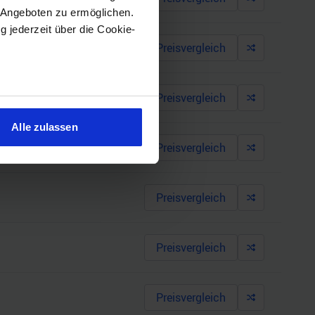
 Angeboten zu ermöglichen.
g jederzeit über die Cookie-
Preisvergleich
Preisvergleich
sein können
ren
Alle zulassen
hre Präferenzen im
Abschnitt
Preisvergleich
 Medien anbieten zu können
Preisvergleich
hrer Verwendung unserer
 führen diese Informationen
ie im Rahmen Ihrer Nutzung
Preisvergleich
Preisvergleich