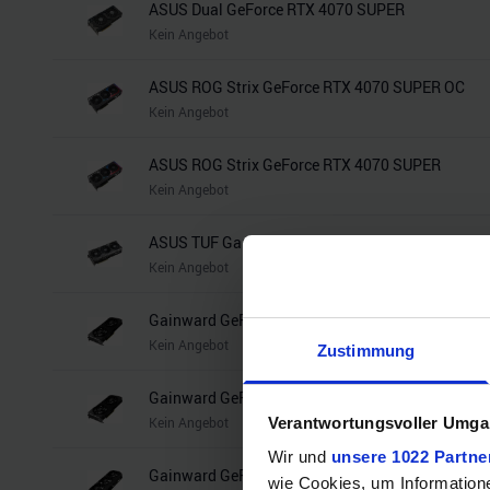
ASUS Dual GeForce RTX 4070 SUPER
Kein Angebot
ASUS ROG Strix GeForce RTX 4070 SUPER OC
Kein Angebot
ASUS ROG Strix GeForce RTX 4070 SUPER
Kein Angebot
ASUS TUF Gaming GeForce RTX 4070 SUPER OC
Kein Angebot
Gainward GeForce RTX 4070 SUPER Ghost OC
Kein Angebot
Zustimmung
Gainward GeForce RTX 4070 SUPER Ghost
Verantwortungsvoller Umgan
Kein Angebot
Wir und
unsere 1022 Partne
Gainward GeForce RTX 4070 SUPER Panther OC
wie Cookies, um Information