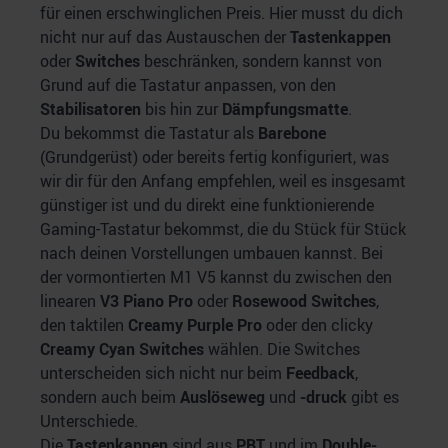
für einen erschwinglichen Preis. Hier musst du dich
nicht nur auf das Austauschen der
Tastenkappen
oder
Switches
beschränken, sondern kannst von
Grund auf die Tastatur anpassen, von den
Stabilisatoren
bis hin zur
Dämpfungsmatte
.
Du bekommst die Tastatur als
Barebone
(Grundgerüst) oder bereits fertig konfiguriert, was
wir dir für den Anfang empfehlen, weil es insgesamt
günstiger ist und du direkt eine funktionierende
Gaming-Tastatur bekommst, die du Stück für Stück
nach deinen Vorstellungen umbauen kannst. Bei
der vormontierten M1 V5 kannst du zwischen den
linearen
V3 Piano Pro
oder
Rosewood Switches
,
den taktilen
Creamy Purple Pro
oder den clicky
Creamy Cyan Switches
wählen. Die Switches
unterscheiden sich nicht nur beim
Feedback
,
sondern auch beim
Auslöseweg
und
-druck
gibt es
Unterschiede.
Die
Tastenkappen
sind aus
PBT
und im
Double-