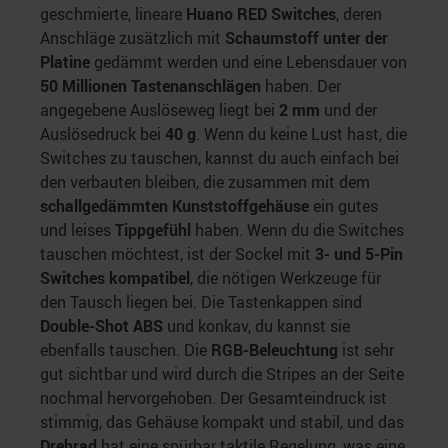
geschmierte, lineare
Huano RED Switches
, deren
Anschläge zusätzlich mit
Schaumstoff unter der
Platine
gedämmt werden und eine Lebensdauer von
50 Millionen Tastenanschlägen
haben. Der
angegebene Auslöseweg liegt bei
2 mm
und der
Auslösedruck bei
40 g
. Wenn du keine Lust hast, die
Switches zu tauschen, kannst du auch einfach bei
den verbauten bleiben, die zusammen mit dem
schallgedämmten Kunststoffgehäuse
ein gutes
und leises
Tippgefühl
haben. Wenn du die Switches
tauschen möchtest, ist der Sockel mit
3- und 5-Pin
Switches kompatibel
, die nötigen Werkzeuge für
den Tausch liegen bei. Die Tastenkappen sind
Double-Shot ABS
und konkav, du kannst sie
ebenfalls tauschen. Die
RGB-Beleuchtung
ist sehr
gut sichtbar und wird durch die Stripes an der Seite
nochmal hervorgehoben. Der Gesamteindruck ist
stimmig, das Gehäuse kompakt und stabil, und das
Drehrad
hat eine spürbar taktile Regelung, was eine