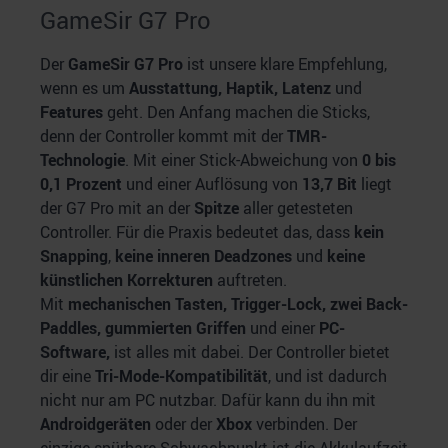
GameSir G7 Pro
Der
GameSir G7 Pro
ist unsere klare Empfehlung,
wenn es um
Ausstattung, Haptik, Latenz
und
Features
geht. Den Anfang machen die Sticks,
denn der Controller kommt mit der
TMR-
Technologie
. Mit einer Stick-Abweichung von
0 bis
0,1 Prozent
und einer Auflösung von
13,7 Bit
liegt
der G7 Pro mit an der
Spitze
aller getesteten
Controller. Für die Praxis bedeutet das, dass
kein
Snapping
,
keine inneren Deadzones
und
keine
künstlichen Korrekturen
auftreten.
Mit
mechanischen Tasten, Trigger-Lock, zwei Back-
Paddles, gummierten Griffen
und einer
PC-
Software,
ist alles mit dabei. Der Controller bietet
dir eine
Tri-Mode-Kompatibilität
, und ist dadurch
nicht nur am PC nutzbar. Dafür kann du ihn mit
Androidgeräten
oder der
Xbox
verbinden. Der