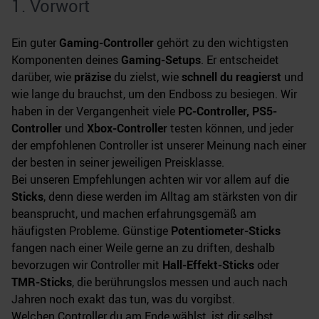
1. Vorwort
Ein guter
Gaming-Controller
gehört zu den wichtigsten
Komponenten deines
Gaming-Setups
. Er entscheidet
darüber, wie
präzise
du zielst, wie
schnell du reagierst
und
wie lange du brauchst, um den Endboss zu besiegen. Wir
haben in der Vergangenheit viele
PC-Controller, PS5-
Controller
und
Xbox-Controller
testen können, und jeder
der empfohlenen Controller ist unserer Meinung nach einer
der besten in seiner jeweiligen Preisklasse.
Bei unseren Empfehlungen achten wir vor allem auf die
Sticks
, denn diese werden im Alltag am stärksten von dir
beansprucht, und machen erfahrungsgemäß am
häufigsten Probleme. Günstige
Potentiometer-Sticks
fangen nach einer Weile gerne an zu driften, deshalb
bevorzugen wir Controller mit
Hall-Effekt-Sticks
oder
TMR-Sticks
, die berührungslos messen und auch nach
Jahren noch exakt das tun, was du vorgibst.
Welchen Controller du am Ende wählst, ist dir selbst