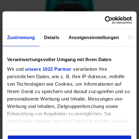
Zustimmung
Details
Anzeigeneinstellungen
Über
5. Bester E-Sport-Controller:
Verantwortungsvoller Umgang mit Ihren Daten
GameSir G7 Pro 8K
Wir und
unsere 1022 Partner
verarbeiten Ihre
persönlichen Daten, wie z. B. Ihre IP-Adresse, mithilfe
Wenn du einen
E-Sport-Controller
suchst, dann
von Technologien wie Cookies, um Informationen auf
kommt es meist auf kleinste
Nuancen
an, die dir
Ihrem Gerät zu speichern und darauf zuzugreifen und so
einen Vorteil bieten. Deshalb ist unsere Wahl auf
personalisierte Werbung und Inhalte, Messungen von
den
GameSir G7 Pro 8K
gefallen, der alle
Werbung und Inhalten, Zielgruppenforschung sowie
Eigenschaften des
G7 Pro
mit sich bringt und noch
Entwicklung von Angeboten zu ermöglichen. Sie
mehr.
entscheiden darüber, wer Ihre Daten für welche Zwecke
Die 8K-Version hat eine
Polling Rate von 8.000 Hz
nutzt. Sie können Ihre Einwilligung jederzeit über die
und belegt
Platz 1
im Latenz-Ranking aller
Cookie-Erklärung oder durch Klicken auf das Privacy