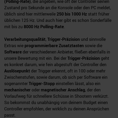
(Polling-Rate)
, die angeben, wie oft der Controller seinen
Zustand pro Sekunde an die Konsole oder den PC meldet,
üblich sind hier mittlerweile
250 bis 1000 Hz
statt früher
üblichen 125 Hz. Und auch hier gibt es schon Sonderfälle
mit bis zu
8000 Hz Polling-Rate
.
Verarbeitungsqualität
,
Trigger-Präzision
und sinnvolle
Extras wie
programmierbare Zusatztasten
sowie die
Software
der verschiedenen Anbieter, fließen ebenfalls in
unsere Bewertung mit ein. Bei der
Trigger-Präzision
geht
es konkret darum, wie fein abgestuft der Controller den
Auslösepunkt
der Trigger erkennt, oft in 100 oder mehr
Zwischenstufen, sowie darum, ob sich per Software ein
sogenannter
Trigger-Stopp
einstellen lässt, also ein
mechanischer
oder
magnetischer Anschlag
, der den
Vorlaufweg für schnellere Schüsse in Shootern verkürzt.
So bekommst du unabhängig von deinem Budget einen
Controller empfohlen, der wirklich zu deinen Ansprüchen
passt.