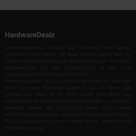
HardwareDealz
Transparenzhinweis: Dubaro und Silentware sind Marken
verbundener Unternehmen. Wir legen dennoch großen Wert auf
objektive Berichterstattung und faire Empfehlungen. In unseren
Kaufberatungen und Tests berücksichtigen wir stets auch
Produkte und Alternativen anderer Hersteller.
Partnerprogramme: Bei den Hyperlinks (beginnend mit http* oder
https*) auf dieser Homepage handelt es sich um Werbe- oder
Affiliate-Links. Wenn Du auf einen unserer Links klickst und
anschließend z.B. etwas kaufst, erhalten wir dafür u.U. Geld vom
jeweiligen Anbieter. Dies hat allerdings keinen Einfluss darauf
welche Produkte empfohlen, oder welche Deals geposted werden.
Der Preis wird dadurch auch nicht teurer für dich. Vielen Dank für
deine Unterstützung.