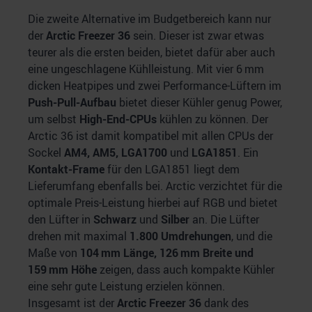
Die zweite Alternative im Budgetbereich kann nur
der
Arctic Freezer 36
sein. Dieser ist zwar etwas
teurer als die ersten beiden, bietet dafür aber auch
eine ungeschlagene Kühlleistung. Mit vier 6 mm
dicken Heatpipes und zwei Performance-Lüftern im
Push-Pull-Aufbau
bietet dieser Kühler genug Power,
um selbst
High-End-CPUs
kühlen zu können. Der
Arctic 36 ist damit kompatibel mit allen CPUs der
Sockel
AM4, AM5, LGA1700
und
LGA1851
. Ein
Kontakt-Frame
für den LGA1851 liegt dem
Lieferumfang ebenfalls bei. Arctic verzichtet für die
optimale Preis-Leistung hierbei auf RGB und bietet
den Lüfter in
Schwarz
und
Silber
an. Die Lüfter
drehen mit maximal
1.800 Umdrehungen
, und die
Maße von
104 mm Länge, 126 mm Breite und
159 mm Höhe
zeigen, dass auch kompakte Kühler
eine sehr gute Leistung erzielen können.
Insgesamt ist der
Arctic Freezer 36
dank des