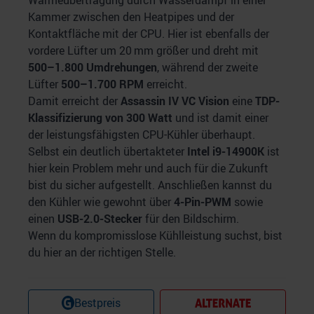
Wärmeübertragung durch Wasserdampf in einer
Kammer zwischen den Heatpipes und der
Kontaktfläche mit der CPU. Hier ist ebenfalls der
vordere Lüfter um 20 mm größer und dreht mit
500–1.800 Umdrehungen
, während der zweite
Lüfter
500–1.700 RPM
erreicht.
Damit erreicht der
Assassin IV VC Vision
eine
TDP-
Klassifizierung von 300 Watt
und ist damit einer
der leistungsfähigsten CPU-Kühler überhaupt.
Selbst ein deutlich übertakteter
Intel i9-14900K
ist
hier kein Problem mehr und auch für die Zukunft
bist du sicher aufgestellt. Anschließen kannst du
den Kühler wie gewohnt über
4-Pin-PWM
sowie
einen
USB-2.0-Stecker
für den Bildschirm.
Wenn du kompromisslose Kühlleistung suchst, bist
du hier an der richtigen Stelle.
Bestpreis