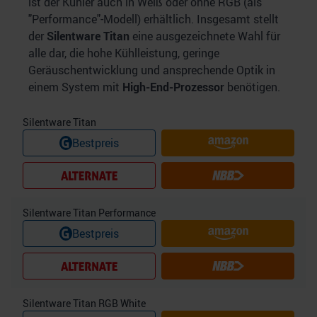
ist der Kühler auch in Weiß oder ohne RGB (als
analysieren. Außerdem geben wir Informationen zu Ihrer
"Performance"-Modell) erhältlich. Insgesamt stellt
Verwendung unserer Website an unsere Partner für
der
Silentware Titan
eine ausgezeichnete Wahl für
soziale Medien, Werbung und Analysen weiter. Unsere
alle dar, die hohe Kühlleistung, geringe
Partner führen diese Informationen möglicherweise mit
Geräuschentwicklung und ansprechende Optik in
weiteren Daten zusammen, die Sie ihnen bereitgestellt
einem System mit
High-End-Prozessor
benötigen.
haben oder die sie im Rahmen Ihrer Nutzung der Dienste
gesammelt haben.
Silentware Titan
Bestpreis
Silentware Titan Performance
Bestpreis
Silentware Titan RGB White