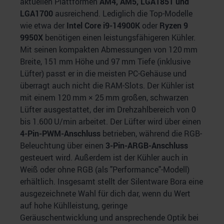
aktuellen Plattformen
AM4, AM5, LGA1851 und
LGA1700
ausreichend. Lediglich die Top-Modelle
wie etwa der
Intel Core i9-14900K
oder
Ryzen 9
9950X
benötigen einen leistungsfähigeren Kühler.
Mit seinen kompakten Abmessungen von 120 mm
Breite, 151 mm Höhe und 97 mm Tiefe (inklusive
Lüfter) passt er in die meisten PC-Gehäuse und
überragt auch nicht die RAM-Slots. Der Kühler ist
mit einem 120 mm × 25 mm großen, schwarzen
Lüfter ausgestattet, der im Drehzahlbereich von 0
bis 1.600 U/min arbeitet. Der Lüfter wird über einen
4-Pin-PWM-Anschluss
betrieben, während die RGB-
Beleuchtung über einen
3-Pin-ARGB-Anschluss
gesteuert wird. Außerdem ist der Kühler auch in
Weiß oder ohne RGB (als "Performance"-Modell)
erhältlich. Insgesamt stellt der Silentware Bora eine
ausgezeichnete Wahl für dich dar, wenn du Wert
auf hohe Kühlleistung, geringe
Geräuschentwicklung und ansprechende Optik bei