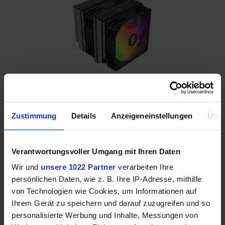
3. Mittelklasse Empfehlung:
Zustimmung
Details
Anzeigeneinstellungen
Über
Silentware Titan
Der
Silentware Titan
ist unsere Empfehlung, wenn
Verantwortungsvoller Umgang mit Ihren Daten
du auf der Suche nach dem besten Mittelklasse-
Wir und
unsere 1022 Partner
verarbeiten Ihre
CPU-Kühler bist. Daher haben wir ihn auch häufig
persönlichen Daten, wie z. B. Ihre IP-Adresse, mithilfe
schon in unseren PC-Builds verwendet und waren
von Technologien wie Cookies, um Informationen auf
immer äußerst zufrieden. Dank der sechs 6 mm
Ihrem Gerät zu speichern und darauf zuzugreifen und so
starken Heatpipes mit
Heatpipe-Direct-Touch
sowie
personalisierte Werbung und Inhalte, Messungen von
dem
Dual-Tower-Design
wird die Wärme effektiv