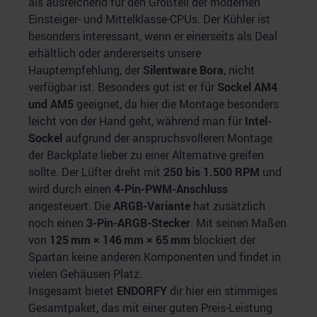
als ausreichend für den Großteil der modernen
Einsteiger- und Mittelklasse-CPUs. Der Kühler ist
besonders interessant, wenn er einerseits als Deal
erhältlich oder andererseits unsere
Hauptempfehlung, der
Silentware Bora
, nicht
verfügbar ist. Besonders gut ist er für
Sockel AM4
und AM5
geeignet, da hier die Montage besonders
leicht von der Hand geht, während man für
Intel-
Sockel
aufgrund der anspruchsvolleren Montage
der Backplate lieber zu einer Alternative greifen
sollte. Der Lüfter dreht mit
250 bis 1.500 RPM
und
wird durch einen
4-Pin-PWM-Anschluss
angesteuert. Die
ARGB-Variante
hat zusätzlich
noch einen
3-Pin-ARGB-Stecker
. Mit seinen Maßen
von
125 mm × 146 mm × 65 mm
blockiert der
Spartan keine anderen Komponenten und findet in
vielen Gehäusen Platz.
Insgesamt bietet
ENDORFY
dir hier ein stimmiges
Gesamtpaket, das mit einer guten Preis-Leistung