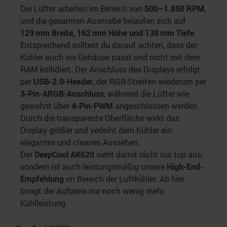
Die Lüfter arbeiten im Bereich von
500–1.850 RPM
,
und die gesamten Ausmaße belaufen sich auf
129 mm Breite, 162 mm Höhe und 138 mm Tiefe
.
Entsprechend solltest du darauf achten, dass der
Kühler auch ins Gehäuse passt und nicht mit dem
RAM kollidiert. Der Anschluss des Displays erfolgt
per
USB-2.0-Header
, der RGB-Streifen wiederum per
3-Pin-ARGB-Anschluss
, während die Lüfter wie
gewohnt über
4-Pin-PWM
angeschlossen werden.
Durch die transparente Oberfläche wirkt das
Display größer und verleiht dem Kühler ein
elegantes und cleanes Aussehen.
Der
DeepCool AK620
sieht damit nicht nur top aus,
sondern ist auch leistungsmäßig unsere
High-End-
Empfehlung
im Bereich der Luftkühler. Ab hier
bringt der Aufpreis nur noch wenig mehr
Kühlleistung.