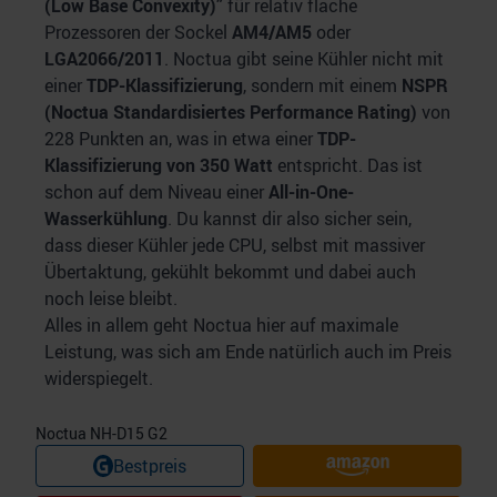
(Low Base Convexity)”
für relativ flache
Prozessoren der Sockel
AM4/AM5
oder
LGA2066/2011
. Noctua gibt seine Kühler nicht mit
einer
TDP-Klassifizierung
, sondern mit einem
NSPR
(Noctua Standardisiertes Performance Rating)
von
228 Punkten an, was in etwa einer
TDP-
Klassifizierung von 350 Watt
entspricht. Das ist
schon auf dem Niveau einer
All-in-One-
Wasserkühlung
. Du kannst dir also sicher sein,
dass dieser Kühler jede CPU, selbst mit massiver
Übertaktung, gekühlt bekommt und dabei auch
noch leise bleibt.
Alles in allem geht Noctua hier auf maximale
Leistung, was sich am Ende natürlich auch im Preis
widerspiegelt.
Noctua NH-D15 G2
Bestpreis