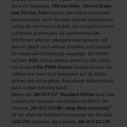
die acht Heatpipes,
168 mm Höhe, 150 mm Breite
und 152 mm Tiefe
machen den Kühler besonders
leistungsstark. Auch die zwei speziell angepassten
Lüfter, die mit Versatz drehen, um möglichst hohen
Luftstrom zu erzeugen, die asymmetrischen
Kühlfinnen oder der gebogene Heatspreader, auf
den wir gleich noch einmal eingehen, sind speziell
für maximale Kühlleistung ausgelegt. Der Kühler
hat kein
RGB
, und es werden somit nur die Lüfter
mit einem
4-Pin-PWM-Stecker
angeschlossen. Du
solltest hier beim Kauf besonders auf die Maße
achten und sichergehen, dass dieser Kühler-Koloss
auch in dein Gehäuse passt.
Neben der
„NH-D15 G2“ Standard-Edition
sind zwei
zusätzliche Varianten des Kühlers erhältlich. Die
Variante
„NH-D15 G2 HBC (High Base Convexity)”
ist vor allem für konkave Prozessoren des Sockels
LGA1700
optimiert, die Variante
„NH-D15 G2 LBC