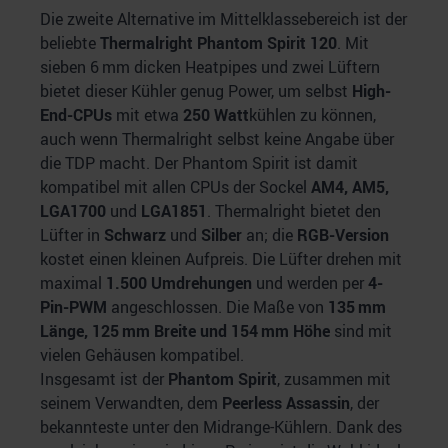
Die zweite Alternative im Mittelklassebereich ist der
beliebte
Thermalright Phantom Spirit 120
. Mit
sieben 6 mm dicken Heatpipes und zwei Lüftern
bietet dieser Kühler genug Power, um selbst
High-
End-CPUs
mit etwa
250 Watt
kühlen zu können,
auch wenn Thermalright selbst keine Angabe über
die TDP macht. Der Phantom Spirit ist damit
kompatibel mit allen CPUs der Sockel
AM4, AM5,
LGA1700
und
LGA1851
. Thermalright bietet den
Lüfter in
Schwarz
und
Silber
an; die
RGB-Version
kostet einen kleinen Aufpreis. Die Lüfter drehen mit
maximal
1.500 Umdrehungen
und werden per
4-
Pin-PWM
angeschlossen. Die Maße von
135 mm
Länge, 125 mm Breite und 154 mm Höhe
sind mit
vielen Gehäusen kompatibel.
Insgesamt ist der
Phantom Spirit
, zusammen mit
seinem Verwandten, dem
Peerless Assassin
, der
bekannteste unter den Midrange-Kühlern. Dank des