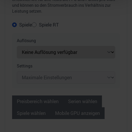
und können so den Stromverbrauch ins Verhältnis zur
Leistung setzen.
Wir verwenden Cookies, um Inhalte und Anzeigen zu
personalisieren, Funktionen für soziale Medien anbieten
Spiele
Spiele RT
zu können und die Zugriffe auf unsere Website zu
analysieren. Außerdem geben wir Informationen zu Ihrer
Auflösung
Verwendung unserer Website an unsere Partner für
soziale Medien, Werbung und Analysen weiter. Unsere
Partner führen diese Informationen möglicherweise mit
weiteren Daten zusammen, die Sie ihnen bereitgestellt
Settings
haben oder die sie im Rahmen Ihrer Nutzung der Dienste
gesammelt haben.
Preisbereich wählen
Serien wählen
Spiele wählen
Mobile GPU anzeigen