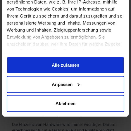
persönlichen Daten, wie z. B. Ihre IP-Adresse, mithilfe
von Technologien wie Cookies, um Informationen auf
Preisbereich wählen
Serien wählen
Ihrem Gerät zu speichern und darauf zuzugreifen und so
personalisierte Werbung und Inhalte, Messungen von
Spiele wählen
Mobile GPU anzeigen
Werbung und Inhalten, Zielgruppenforschung sowie
Entwicklung von Angeboten zu ermöglichen. Sie
Average
1% Low
entscheiden darüber, wer Ihre Daten für welche Zwecke
nutzt. Sie können Ihre Einwilligung jederzeit über die
Cookie-Erklärung oder durch Klicken auf das Privacy
Keine Ergebnisse für die gewählte Kombination
Trigger Symbol ändern oder widerrufen
Alle zulassen
gefunden.
Wenn Sie es erlauben, würden wir auch gerne:
Anpassen
Informationen über Ihre geografische Lage erfassen,
welche bis auf einige Meter genau sein können
Ihr Gerät durch aktives Scannen nach bestimmten
Ablehnen
Merkmalen (Fingerprinting) identifizieren
3. Effizienz (FPS pro Watt)
Erfahren Sie mehr darüber, wie Ihre persönlichen Daten
verarbeitet werden, und legen Sie Ihre Präferenzen im
Die Effizienz von Hardware wird immer wichtiger. Darum
errechnen wir für alle Tests die FPS und Punkte pro Watt
Abschnitt Einzelheiten
fest.