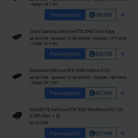
•
Länge:
24.7
cm
Preisvergleich
394,99
€
Zotac Gaming GeForce RTX 3060 Twin Edge
ab
429,70
€
•
Speicher:
12
GB
GDDR6
•
Chiptakt:
1777
MHz
•
Länge:
22.4
cm
Preisvergleich
429,70
€
Gainward GeForce RTX 3060 Python II OC
ab
467,99
€
•
Speicher:
12
GB
GDDR6
•
Chiptakt:
1807
MHz
•
Länge:
24.7
cm
Preisvergleich
467,99
€
GIGABYTE GeForce RTX 3060 Windforce OC 12G
(LHR) (Rev. 1.0)
ab
527,40
€
Preisvergleich
527,40
€