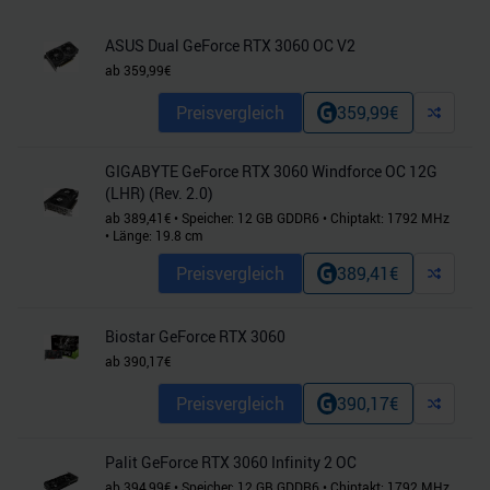
ASUS Dual GeForce RTX 3060 OC V2
ab
359,99
€
Preisvergleich
359,99
€
GIGABYTE GeForce RTX 3060 Windforce OC 12G
(LHR) (Rev. 2.0)
ab
389,41
€
•
Speicher:
12
GB
GDDR6
•
Chiptakt:
1792
MHz
•
Länge:
19.8
cm
Preisvergleich
389,41
€
Biostar GeForce RTX 3060
ab
390,17
€
Preisvergleich
390,17
€
Palit GeForce RTX 3060 Infinity 2 OC
ab
394,99
€
•
Speicher:
12
GB
GDDR6
•
Chiptakt:
1792
MHz