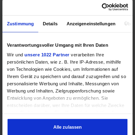
GIGABYTE GeForce RTX 3060 Eagle OC 12G (Rev.
2.0) (LHR)
Kein Angebot
Zustimmung
Details
Anzeigeneinstellungen
Über
Preisvergleich
GIGABYTE GeForce RTX 3060 Gaming OC 12G
Verantwortungsvoller Umgang mit Ihren Daten
(Rev. 2.0) (LHR)
Wir und
unsere 1022 Partner
verarbeiten Ihre
Kein Angebot
persönlichen Daten, wie z. B. Ihre IP-Adresse, mithilfe
Preisvergleich
von Technologien wie Cookies, um Informationen auf
Ihrem Gerät zu speichern und darauf zuzugreifen und so
GIGABYTE GeForce RTX 3060 Vision OC 12G (Rev.
personalisierte Werbung und Inhalte, Messungen von
2.0) (LHR)
Werbung und Inhalten, Zielgruppenforschung sowie
Kein Angebot
Entwicklung von Angeboten zu ermöglichen. Sie
Preisvergleich
entscheiden darüber, wer Ihre Daten für welche Zwecke
nutzt. Sie können Ihre Einwilligung jederzeit über die
Cookie-Erklärung oder durch Klicken auf das Privacy
INNO3D GeForce RTX 3060 Twin X2 LHR
Trigger Symbol ändern oder widerrufen
Alle zulassen
Kein Angebot