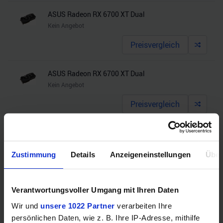
ASUS Radeon RX 6700 XT Dual
Kein Angebot
Preisvergleich
ASUS Radeon RX 6700 XT Dual
Kein Angebot
Preisvergleich
ASUS TUF Gaming Radeon RX 6700 XT OC
Kein Angebot
Zustimmung
Details
Anzeigeneinstellungen
Über
Preisvergleich
Verantwortungsvoller Umgang mit Ihren Daten
GIGABYTE Radeon RX 6700 XT Gaming OC 12G
Kein Angebot
Wir und
unsere 1022 Partner
verarbeiten Ihre
persönlichen Daten, wie z. B. Ihre IP-Adresse, mithilfe
Preisvergleich