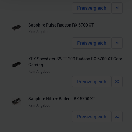
Preisvergleich
Wir verwenden Cookies, um Inhalte und Anzeigen zu
personalisieren, Funktionen für soziale Medien anbieten
zu können und die Zugriffe auf unsere Website zu
Sapphire Pulse Radeon RX 6700 XT
analysieren. Außerdem geben wir Informationen zu Ihrer
Kein Angebot
Verwendung unserer Website an unsere Partner für
Preisvergleich
soziale Medien, Werbung und Analysen weiter. Unsere
Partner führen diese Informationen möglicherweise mit
weiteren Daten zusammen, die Sie ihnen bereitgestellt
XFX Speedster SWFT 309 Radeon RX 6700 XT Core
Gaming
haben oder die sie im Rahmen Ihrer Nutzung der Dienste
Kein Angebot
gesammelt haben.
Preisvergleich
Sapphire Nitro+ Radeon RX 6700 XT
Kein Angebot
Preisvergleich