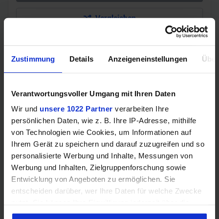
Vergleichen
Zustimmung
Details
Anzeigeneinstellungen
Über
GEWINNSPIEL
Gewinne einen MSI Gaming PC mit RTX 5070
Verantwortungsvoller Umgang mit Ihren Daten
Ti!!
Wir und
unsere 1022 Partner
verarbeiten Ihre
Bis zum 21. August hast du die Chance, bei unserem
persönlichen Daten, wie z. B. Ihre IP-Adresse, mithilfe
Gewinnspiel einen MSI Gaming-PC zu gewinnen. Die
von Technologien wie Cookies, um Informationen auf
Komponenten, den Zusammenbau, die Spiele-Benchmarks
Ihrem Gerät zu speichern und darauf zuzugreifen und so
und den
personalisierte Werbung und Inhalte, Messungen von
Werbung und Inhalten, Zielgruppenforschung sowie
Jetzt teilnehmen!
Entwicklung von Angeboten zu ermöglichen. Sie
entscheiden darüber, wer Ihre Daten für welche Zwecke
nutzt. Sie können Ihre Einwilligung jederzeit über die
Cookie-Erklärung oder durch Klicken auf das Privacy