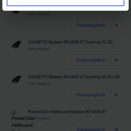
Merkmalen (Fingerprinting) identifizieren
GIGABYTE Radeon RX 6600 XT Eagle 8G
Erfahren Sie mehr darüber, wie Ihre persönlichen Daten
Kein Angebot
verarbeitet werden, und legen Sie Ihre Präferenzen im
Abschnitt Einzelheiten
fest.
Preisvergleich
Wir verwenden Cookies, um Inhalte und Anzeigen zu
GIGABYTE Radeon RX 6600 XT Gaming OC 8G
personalisieren, Funktionen für soziale Medien anbieten
Kein Angebot
zu können und die Zugriffe auf unsere Website zu
Preisvergleich
analysieren. Außerdem geben wir Informationen zu Ihrer
Verwendung unserer Website an unsere Partner für
soziale Medien, Werbung und Analysen weiter. Unsere
GIGABYTE Radeon RX 6600 XT Gaming OC Pro 8G
Partner führen diese Informationen möglicherweise mit
Kein Angebot
weiteren Daten zusammen, die Sie ihnen bereitgestellt
Preisvergleich
haben oder die sie im Rahmen Ihrer Nutzung der Dienste
gesammelt haben.
PowerColor Hellhound Radeon RX 6600 XT
Kein Angebot
Preisvergleich