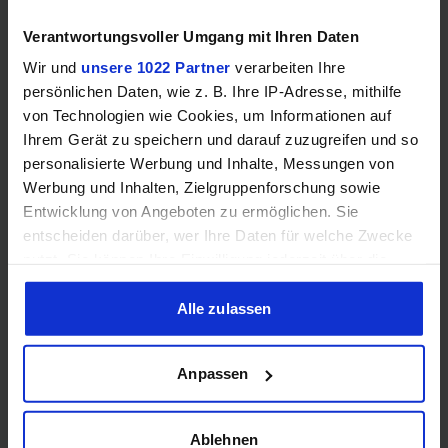
ab
449,00
€
•
Speicher:
8
GB
GDDR6
•
Chiptakt:
2607
MHz
•
Länge:
24
cm
Verantwortungsvoller Umgang mit Ihren Daten
Preisvergleich
449,00
€
Wir und
unsere 1022 Partner
verarbeiten Ihre
persönlichen Daten, wie z. B. Ihre IP-Adresse, mithilfe
ASRock Radeon RX 6600 XT Challenger D OC
von Technologien wie Cookies, um Informationen auf
Kein Angebot
Ihrem Gerät zu speichern und darauf zuzugreifen und so
personalisierte Werbung und Inhalte, Messungen von
Preisvergleich
Werbung und Inhalten, Zielgruppenforschung sowie
Entwicklung von Angeboten zu ermöglichen. Sie
ASUS Radeon RX 6600 XT Dual OC
entscheiden darüber, wer Ihre Daten für welche Zwecke
Kein Angebot
nutzt. Sie können Ihre Einwilligung jederzeit über die
Cookie-Erklärung oder durch Klicken auf das Privacy
Preisvergleich
Trigger Symbol ändern oder widerrufen
Alle zulassen
ASUS ROG Strix Radeon RX 6600 XT OC
Wenn Sie es erlauben, würden wir auch gerne:
Anpassen
Kein Angebot
Informationen über Ihre geografische Lage erfassen,
welche bis auf einige Meter genau sein können
Preisvergleich
Ihr Gerät durch aktives Scannen nach bestimmten
Ablehnen