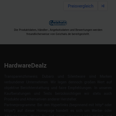
Preisvergleich
Die Produktdaten, Händler-, Angebotsdaten und Bewertungen werden
freundlicherweise von Geizhals.de bereitgestellt.
HardwareDealz
Transparenzhinweis: Dubaro und Silentware sind Marken
verbundener Unternehmen. Wir legen dennoch großen Wert auf
objektive Berichterstattung und faire Empfehlungen. In unseren
Kaufberatungen und Tests berücksichtigen wir stets auch
Produkte und Alternativen anderer Hersteller.
Partnerprogramme: Bei den Hyperlinks (beginnend mit http* oder
https*) auf dieser Homepage handelt es sich um Werbe- oder