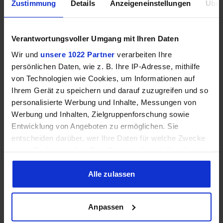
Zustimmung
Details
Anzeigeneinstellungen
Über
Auflösung
Verantwortungsvoller Umgang mit Ihren Daten
Settings
Wir und
unsere 1022 Partner
verarbeiten Ihre
persönlichen Daten, wie z. B. Ihre IP-Adresse, mithilfe
von Technologien wie Cookies, um Informationen auf
Ihrem Gerät zu speichern und darauf zuzugreifen und so
personalisierte Werbung und Inhalte, Messungen von
Serien wählen
Spiele wählen
Werbung und Inhalten, Zielgruppenforschung sowie
Entwicklung von Angeboten zu ermöglichen. Sie
Average
1% Low
entscheiden darüber, wer Ihre Daten für welche Zwecke
nutzt. Sie können Ihre Einwilligung jederzeit über die
Cookie-Erklärung oder durch Klicken auf das Privacy
Keine Ergebnisse für die gewählte Kombination
Trigger Symbol ändern oder widerrufen
Alle zulassen
gefunden.
Wenn Sie es erlauben, würden wir auch gerne:
Anpassen
Informationen über Ihre geografische Lage erfassen,