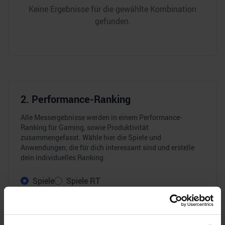
Keine Ergebnisse für die gewählte Kombination
gefunden.
2. Performance-Ranking
Alle Messergebnisse werden in einem Performance-
Ranking für Gaming, sowie Produktivität
zusammengefasst. Wähle hier die Spiele und
Anwendungen, die für dich interessant sind und erstelle
dein individuelles Ranking.
Spiele
Spiele RT
Anwendungen (Single-Core)
Anwendungen (Multi-Core)