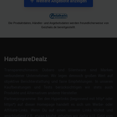
Weitere Angebote anzeigen
Die Produktdaten, Händler- und Angebotsdaten werden freundlicherweise von
Geizhals.de bereitgestellt.
HardwareDealz
Transparenzhinweis: Dubaro und Silentware sind Marken
verbundener Unternehmen. Wir legen dennoch großen Wert auf
objektive Berichterstattung und faire Empfehlungen. In unseren
Kaufberatungen und Tests berücksichtigen wir stets auch
Produkte und Alternativen anderer Hersteller.
Partnerprogramme: Bei den Hyperlinks (beginnend mit http* oder
https*) auf dieser Homepage handelt es sich um Werbe- oder
Affiliate-Links. Wenn Du auf einen unserer Links klickst und
anschließend z.B. etwas kaufst, erhalten wir dafür u.U. Geld vom