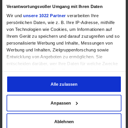
Verantwortungsvoller Umgang mit Ihren Daten
Wir und
unsere 1022 Partner
verarbeiten Ihre
GEWINNSPIEL
persönlichen Daten, wie z. B. Ihre IP-Adresse, mithilfe
Gewinne einen MSI Gaming PC mit RTX 5070
von Technologien wie Cookies, um Informationen auf
Ti!!
Ihrem Gerät zu speichern und darauf zuzugreifen und so
personalisierte Werbung und Inhalte, Messungen von
Bis zum 21. August hast du die Chance, bei unserem
Gewinnspiel einen MSI Gaming-PC zu gewinnen. Die
Werbung und Inhalten, Zielgruppenforschung sowie
Komponenten, den Zusammenbau, die Spiele-Benchmarks
Entwicklung von Angeboten zu ermöglichen. Sie
und den
entscheiden darüber, wer Ihre Daten für welche Zwecke
nutzt. Sie können Ihre Einwilligung jederzeit über die
Jetzt teilnehmen!
Cookie-Erklärung oder durch Klicken auf das Privacy
Trigger Symbol ändern oder widerrufen
Alle zulassen
Wenn Sie es erlauben, würden wir auch gerne:
Anpassen
Informationen über Ihre geografische Lage erfassen,
welche bis auf einige Meter genau sein können
Performance-Rating
Ihr Gerät durch aktives Scannen nach bestimmten
Ablehnen
Merkmalen (Fingerprinting) identifizieren