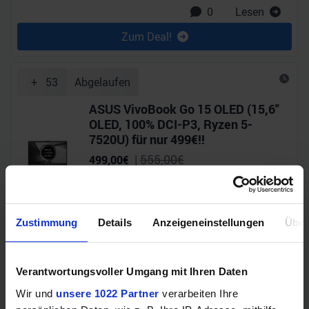
0
Lesen
Zum Deal!
+
53
Abgelaufen
ASUS VivoBook Go 15 OLED (15,6"
OLED, 100% DCI-P3, Ryzen 5-
7520U) für nur 499€!!
|
555,00
€
499,00
€
Zustimmung
Details
Anzeigeneinstellungen
Über
0
Lesen
Zum Deal!
Verantwortungsvoller Umgang mit Ihren Daten
Wir und
unsere 1022 Partner
verarbeiten Ihre
+
48
Abgelaufen