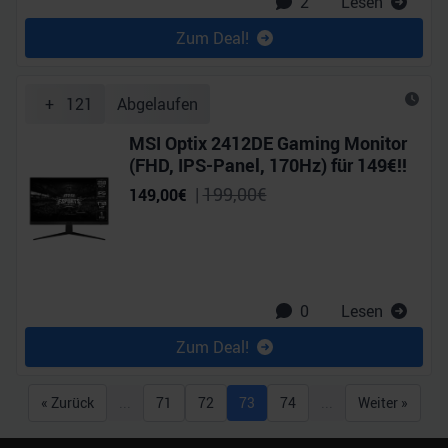
2
Lesen
Zum Deal!
+
121
Abgelaufen
MSI Optix 2412DE Gaming Monitor
(FHD, IPS-Panel, 170Hz) für 149€!!
|
199,00
€
149,00
€
0
Lesen
Zum Deal!
« Zurück
...
71
72
73
74
...
Weiter »