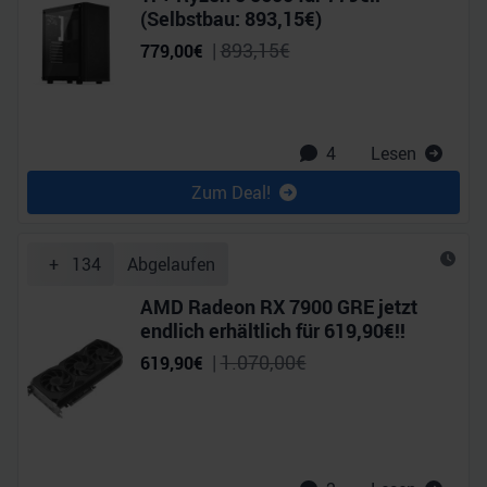
(Selbstbau: 893,15€)
|
893,15
€
779,00
€
4
Lesen
Zum Deal!
+
134
Abgelaufen
AMD Radeon RX 7900 GRE jetzt
endlich erhältlich für 619,90€!!
|
1.070,00
€
619,90
€