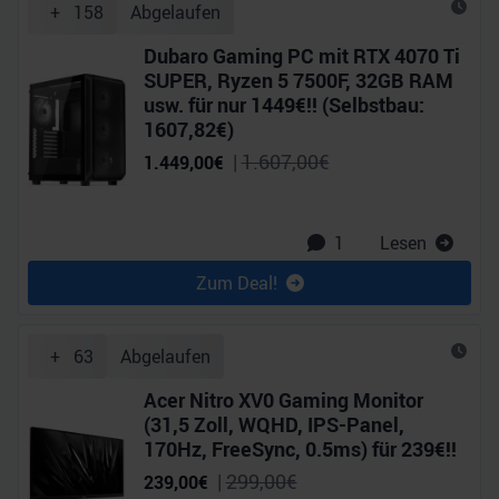
+
158
Abgelaufen
Dubaro Gaming PC mit RTX 4070 Ti
SUPER, Ryzen 5 7500F, 32GB RAM
usw. für nur 1449€!! (Selbstbau:
1607,82€)
|
1.607,00
€
1.449,00
€
1
Lesen
Zum Deal!
+
63
Abgelaufen
Acer Nitro XV0 Gaming Monitor
(31,5 Zoll, WQHD, IPS-Panel,
170Hz, FreeSync, 0.5ms) für 239€!!
|
299,00
€
239,00
€