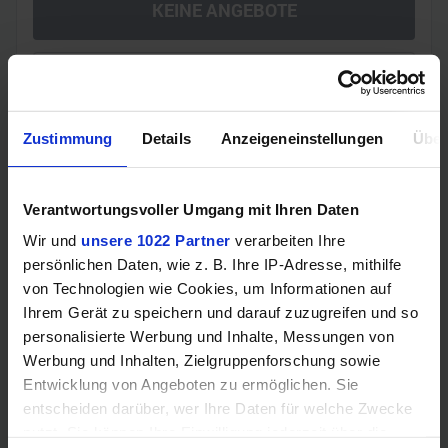
KEINE ANGEBOTE
Vergleichen
Zustimmung
Details
Anzeigeneinstellungen
Über
GEWINNSPIEL
Verantwortungsvoller Umgang mit Ihren Daten
Gewinne einen MSI Gaming PC mit RTX 5070
Wir und
unsere 1022 Partner
verarbeiten Ihre
Ti!!
persönlichen Daten, wie z. B. Ihre IP-Adresse, mithilfe
Bis zum 21. August hast du die Chance, bei unserem
von Technologien wie Cookies, um Informationen auf
Gewinnspiel einen MSI Gaming-PC zu gewinnen. Die
Ihrem Gerät zu speichern und darauf zuzugreifen und so
Komponenten, den Zusammenbau, die Spiele-Benchmarks
personalisierte Werbung und Inhalte, Messungen von
und den
Werbung und Inhalten, Zielgruppenforschung sowie
Entwicklung von Angeboten zu ermöglichen. Sie
Jetzt teilnehmen!
entscheiden darüber, wer Ihre Daten für welche Zwecke
nutzt. Sie können Ihre Einwilligung jederzeit über die