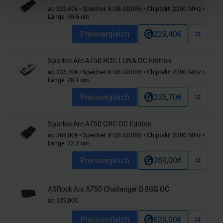
ab
229,40
€
•
Speicher:
8
GB
GDDR6
•
Chiptakt:
2200
MHz
•
Abschnitt Einzelheiten
fest.
Länge:
30.6
cm
Preisvergleich
229,40
€
Wir verwenden Cookies, um Inhalte und Anzeigen zu
personalisieren, Funktionen für soziale Medien anbieten
zu können und die Zugriffe auf unsere Website zu
Sparkle Arc A750 ROC LUNA OC Edition
analysieren. Außerdem geben wir Informationen zu Ihrer
ab
235,70
€
•
Speicher:
8
GB
GDDR6
•
Chiptakt:
2200
MHz
•
Länge:
28.1
cm
Verwendung unserer Website an unsere Partner für
soziale Medien, Werbung und Analysen weiter. Unsere
Preisvergleich
235,70
€
Partner führen diese Informationen möglicherweise mit
weiteren Daten zusammen, die Sie ihnen bereitgestellt
Sparkle Arc A750 ORC OC Edition
haben oder die sie im Rahmen Ihrer Nutzung der Dienste
ab
269,00
€
•
Speicher:
8
GB
GDDR6
•
Chiptakt:
2200
MHz
•
gesammelt haben.
Länge:
22.2
cm
Preisvergleich
269,00
€
ASRock Arc A750 Challenger D 8GB OC
ab
629,00
€
Preisvergleich
629,00
€