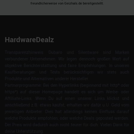
freundlicherweise von Geizhals.de bereitgestellt.
HardwareDealz
Transparenzhinweis: Dubaro und Silentware sind Marken
verbundener Unternehmen. Wir legen dennoch großen Wert auf
objektive Berichterstattung und faire Empfehlungen. In unseren
Kaufberatungen und Tests berücksichtigen wir stets auch
Produkte und Alternativen anderer Hersteller.
Partnerprogramme: Bei den Hyperlinks (beginnend mit http* oder
https*) auf dieser Homepage handelt es sich um Werbe- oder
Affiliate-Links. Wenn Du auf einen unserer Links klickst und
anschließend z.B. etwas kaufst, erhalten wir dafür u.U. Geld vom
jeweiligen Anbieter. Dies hat allerdings keinen Einfluss darauf
welche Produkte empfohlen, oder welche Deals geposted werden.
Der Preis wird dadurch auch nicht teurer für dich. Vielen Dank für
deine Unterstützung.