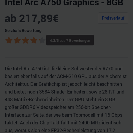
Intel Arc A750 Graphics - 8GB
ab
217,89
€
Preisverlauf
Geizhals Bewertung
4.3
/5 aus
7
Bewertungen
Die Intel Arc A750 ist die kleine Schwester der A770 und
basiert ebenfalls auf der ACM-G10 GPU aus der Alchemist
Architektur. Der Grafikchip ist jedoch leicht beschnitten
und bietet noch 3584 Shader-Einheiten, sowie 28 RT- und
448 Matrix-Recheneinheiten. Der GPU steht ein 8 GB
großer GDDR6 Videospeicher am 256-bit Speicher-
Interface zur Seite, der wie beim Topmodell mit 16 Gbps
taktet. Auch der Chip-Takt fällt mit 2400 MHz identisch
aus, woraus sich eine FP32-Rechenleistung von 17,2