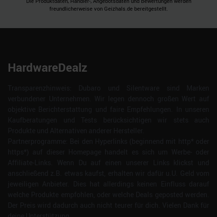
Die Produktdaten, Händler-, Angebotsdaten und Bewertungen werden
freundlicherweise von Geizhals.de bereitgestellt.
HardwareDealz
Transparenzhinweis: Dubaro und Silentware sind Marken
verbundener Unternehmen. Wir legen dennoch großen Wert auf
objektive Berichterstattung und faire Empfehlungen. In unseren
Kaufberatungen und Tests berücksichtigen wir stets auch
Produkte und Alternativen anderer Hersteller.
Partnerprogramme: Bei den Hyperlinks (beginnend mit http* oder
https*) auf dieser Homepage handelt es sich um Werbe- oder
Affiliate-Links. Wenn Du auf einen unserer Links klickst und
anschließend z.B. etwas kaufst, erhalten wir dafür u.U. Geld vom
jeweiligen Anbieter. Dies hat allerdings keinen Einfluss darauf
welche Produkte empfohlen, oder welche Deals geposted werden.
Der Preis wird dadurch auch nicht teurer für dich. Vielen Dank für
deine Unterstützung.