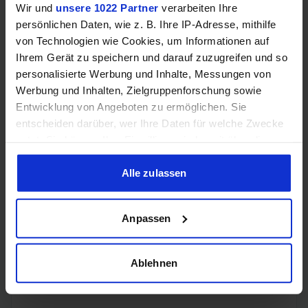
B760,
Wir und
unsere 1022 Partner
verarbeiten Ihre
H610,
persönlichen Daten, wie z. B. Ihre IP-Adresse, mithilfe
H610E,
von Technologien wie Cookies, um Informationen auf
H670,
H770,
Ihrem Gerät zu speichern und darauf zuzugreifen und so
Chipsatz-Eignung
Q670,
personalisierte Werbung und Inhalte, Messungen von
Q670E,
Werbung und Inhalten, Zielgruppenforschung sowie
R680E,
Entwicklung von Angeboten zu ermöglichen. Sie
Z690,
entscheiden darüber, wer Ihre Daten für welche Zwecke
Z790,
W680
nutzt. Sie können Ihre Einwilligung jederzeit über die
Cookie-Erklärung oder durch Klicken auf das Privacy
Trigger Symbol ändern oder widerrufen
Alle zulassen
DMI
4.0,
Chipsatz-Interface
16GT/s
Wenn Sie es erlauben, würden wir auch gerne:
(PCIe
Anpassen
Informationen über Ihre geografische Lage erfassen,
4.0 x8)
welche bis auf einige Meter genau sein können
Ihr Gerät durch aktives Scannen nach bestimmten
Ablehnen
PCIe-Lanes
20
Merkmalen (Fingerprinting) identifizieren
Erfahren Sie mehr darüber, wie Ihre persönlichen Daten