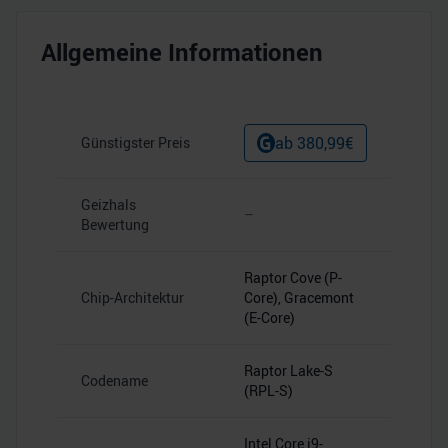
Allgemeine Informationen
ab
380,99
€
Günstigster Preis
Geizhals
–
Bewertung
Raptor Cove (P-
Chip-Architektur
Core), Gracemont
(E-Core)
Raptor Lake-S
Codename
(RPL-S)
Intel Core i9-