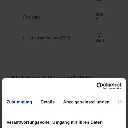
Intel
Fertigung
7
125
Leistungsaufnahme (TDP)
Watt
Mainboard-Kompatibilität
Intel
Zustimmung
Details
Anzeigeneinstellungen
Über
Sockel
1700
Verantwortungsvoller Umgang mit Ihren Daten
B660,