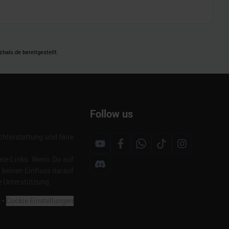
als.de bereitgestellt.
Follow us
hterstattung und faire
ate-Links. Wenn Du auf
s keinen Einfluss darauf
e Unterstützung.
m
•
Cookie Einstellungen