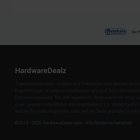
Die P
HardwareDealz
Transparenzhinweis: Dubaro und Silentware sind Marken verbun
Empfehlungen. In unseren Kaufberatungen und Tests berücksichti
Partnerprogramme: Bei den Hyperlinks (beginnend mit http* od
einen unserer Links klickst und anschließend z.B. etwas kaufst, 
welche Produkte empfohlen, oder welche Deals geposted werden. 
©2015 -
2026
HardwareDealz.com - Alle Rechte vorbehalten.