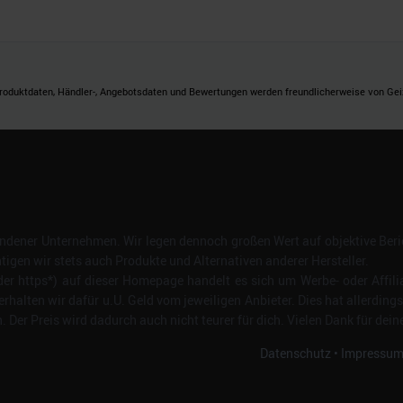
roduktdaten, Händler-, Angebotsdaten und Bewertungen werden freundlicherweise von Geizh
dener Unternehmen. Wir legen dennoch großen Wert auf objektive Beric
gen wir stets auch Produkte und Alternativen anderer Hersteller.
er https*) auf dieser Homepage handelt es sich um Werbe- oder Affili
erhalten wir dafür u.U. Geld vom jeweiligen Anbieter. Dies hat allerding
Der Preis wird dadurch auch nicht teurer für dich. Vielen Dank für dein
Datenschutz
•
Impressu