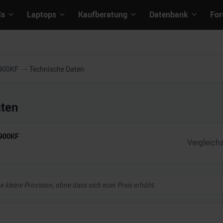
Cs
Laptops
Kaufberatung
Datenbank
Fo
1900KF
Technische Daten
aten
1900KF
ne kleine Provision, ohne dass sich euer Preis erhöht.