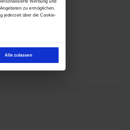
personalisierte Werbung und
 Angeboten zu ermöglichen.
g jederzeit über die Cookie-
sein können
ren
Alle zulassen
hre Präferenzen im
Abschnitt
 Medien anbieten zu können
hrer Verwendung unserer
 führen diese Informationen
ie im Rahmen Ihrer Nutzung