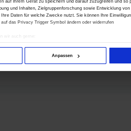
en auf Ihrem Gerät zu speichern und darauf zuzugreifen und so 
ung und Inhalten, Zielgruppenforschung sowie Entwicklung von
 Ihre Daten für welche Zwecke nutzt. Sie können Ihre Einwilligun
 auf das Privacy Trigger Symbol ändern oder widerrufen
n wir auch gerne:
geografische Lage erfassen, welche bis auf einige Meter genau 
Scannen nach bestimmten Merkmalen (Fingerprinting) identifizie
Anpassen
ie Ihre persönlichen Daten verarbeitet werden, und legen Sie I
nhalte und Anzeigen zu personalisieren, Funktionen für soziale
Website zu analysieren. Außerdem geben wir Informationen zu I
r soziale Medien, Werbung und Analysen weiter. Unsere Partner
 Daten zusammen, die Sie ihnen bereitgestellt haben oder die s
n.