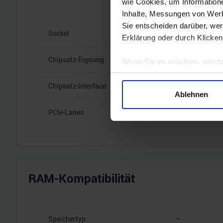
wie Cookies, um Information
Inhalte, Messungen von Werb
Sie entscheiden darüber, wer
Sockel
–
Erklärung oder durch Klicken
Chipsatz-Eignung
–
Wenn Sie es erlauben, würde
Informationen über Ihre 
Chipsatz-Interface
–
Ihr Gerät durch aktives 
Ablehnen
Erfahren Sie mehr darüber, w
PCIe-Lanes
–
Einzelheiten
fest.
Wir verwenden Cookies, um I
und die Zugriffe auf unsere 
Website an unsere Partner fü
möglicherweise mit weiteren
RAM-Kompatibilität
der Dienste gesammelt habe
Speichertyp
–