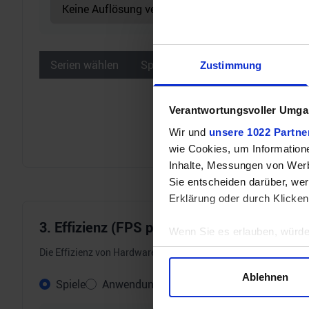
Serien wählen
Spiele wählen
Zustimmung
Verantwortungsvoller Umgan
Wir und
unsere 1022 Partne
wie Cookies, um Information
Inhalte, Messungen von Werb
Sie entscheiden darüber, wer
Erklärung oder durch Klicken
3. Effizienz (FPS pro Watt)
Wenn Sie es erlauben, würde
Informationen über Ihre 
Die Effizienz von Hardware wird immer wichtiger. Darum errech
Ihr Gerät durch aktives 
Ablehnen
Spiele
Anwendungen (Multi-Core)
Erfahren Sie mehr darüber, w
Einzelheiten
fest.