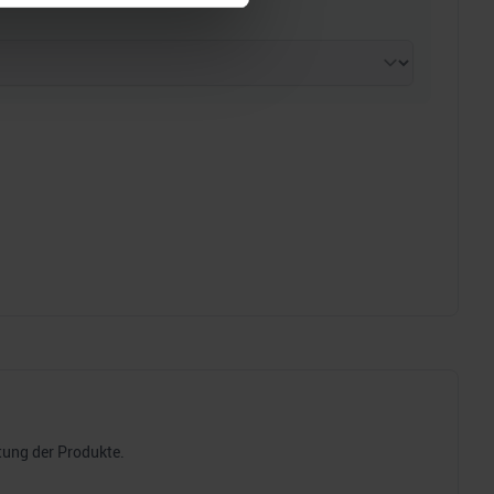
 Medien anbieten zu können
hrer Verwendung unserer
 führen diese Informationen
ie im Rahmen Ihrer Nutzung
tung der Produkte.