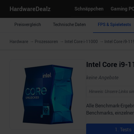
HardwareDealz
Schnäppchen
Gaming P
Preisvergleich
Technische Daten
FPS & Spieletests
Hardware
Prozessoren
Intel Core i-11000
Intel Core i9-1
Intel Core i9
keine Angebote
Hinweis: Unsere Links sin
Alle Benchmark-Ergebn
Benchmarks, einzelnen 
1. Tests