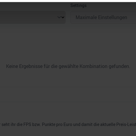
Settings
nhalte und Anzeigen zu personalisieren, Funktionen für soziale
Website zu analysieren. Außerdem geben wir Informationen zu I
r soziale Medien, Werbung und Analysen weiter. Unsere Partner
 Daten zusammen, die Sie ihnen bereitgestellt haben oder die s
n.
Keine Ergebnisse für die gewählte Kombination gefunden.
seht ihr die FPS bzw. Punkte pro Euro und damit die aktuelle Preis-Leis