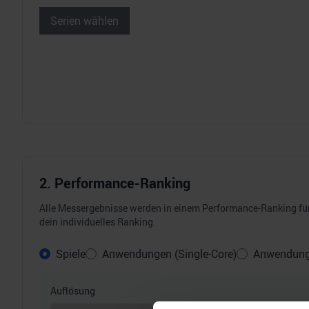
Serien wählen
2. Performance-Ranking
Alle Messergebnisse werden in einem Performance-Ranking für 
dein individuelles Ranking.
Spiele
Anwendungen (Single-Core)
Anwendunge
Auflösung