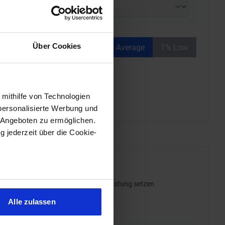
Über Cookies
Average
1% Low
 mithilfe von Technologien
personalisierte Werbung und
 Angeboten zu ermöglichen.
g jederzeit über die Cookie-
sein können
tromverbrauch ins Verhältnis zur Leistung setzen.
ren
Alle zulassen
hre Präferenzen im
Abschnitt