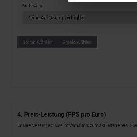
Auflösung
Wir verwenden Cookies, um I
und die Zugriffe auf unsere 
Website an unsere Partner fü
möglicherweise mit weiteren
der Dienste gesammelt habe
Serien wählen
Spiele wählen
4. Preis-Leistung (FPS pro Euro)
Unsere Messergebnisse im Verhältnis zum aktuellen Preis. Hier 