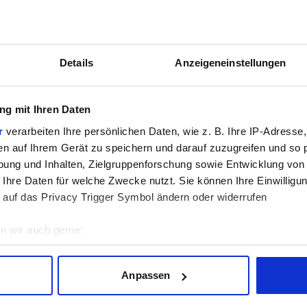
Details
Anzeigeneinstellungen
g mit Ihren Daten
Keine Ergebnisse für die gewählte Kombination gefunden.
r
verarbeiten Ihre persönlichen Daten, wie z. B. Ihre IP-Adresse,
en auf Ihrem Gerät zu speichern und darauf zuzugreifen und so 
ung und Inhalten, Zielgruppenforschung sowie Entwicklung von
 Ihre Daten für welche Zwecke nutzt. Sie können Ihre Einwilligun
 auf das Privacy Trigger Symbol ändern oder widerrufen
n wir auch gerne:
geografische Lage erfassen, welche bis auf einige Meter genau 
nen wir für alle Tests die FPS und Punkte pro Watt und können so den S
Scannen nach bestimmten Merkmalen (Fingerprinting) identifizie
Anpassen
ie Ihre persönlichen Daten verarbeitet werden, und legen Sie I