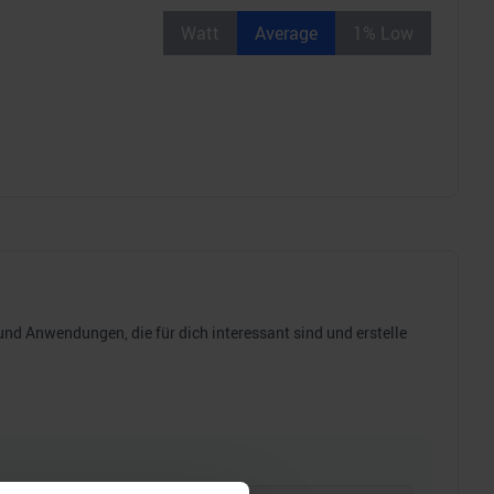
Watt
Average
1% Low
d Anwendungen, die für dich interessant sind und erstelle