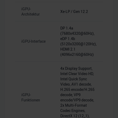
iGPU-
Xe-LP / Gen 12.2
Architektur
DP 1.4a
(7680x4320@60Hz),
eDP 1.4b
iGPU-Interface
(5120x3200@120Hz),
HDMI 2.1
(4096x2160@60Hz)
4x Display Support,
Intel Clear Video HD,
Intel Quick Sync
Video, AV1 decode,
H.265 encode/H.265
iGPU-
decode, VP9
Funktionen
encode/VP9 decode,
2x Multi-Format
Codec Engines,
DirectX 12 (12_1),