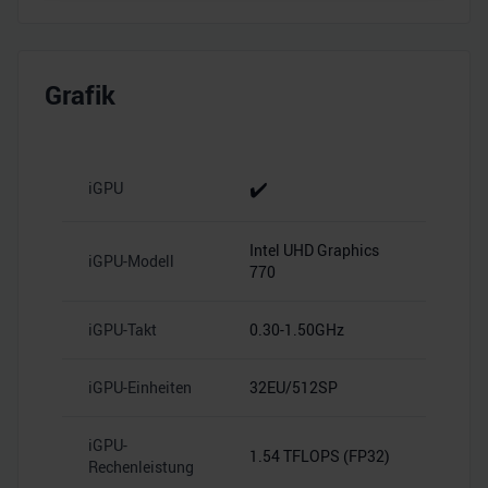
personalisieren, Funktionen für soziale Medien anbieten
zu können und die Zugriffe auf unsere Website zu
analysieren. Außerdem geben wir Informationen zu Ihrer
Grafik
Verwendung unserer Website an unsere Partner für
soziale Medien, Werbung und Analysen weiter. Unsere
Partner führen diese Informationen möglicherweise mit
weiteren Daten zusammen, die Sie ihnen bereitgestellt
✔️
iGPU
haben oder die sie im Rahmen Ihrer Nutzung der Dienste
gesammelt haben.
Intel UHD Graphics
iGPU-Modell
770
iGPU-Takt
0.30-1.50GHz
iGPU-Einheiten
32EU/512SP
iGPU-
1.54 TFLOPS (FP32)
Rechenleistung