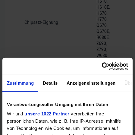
H610,
H610E,
H670,
H770,
Chipsatz-Eignung
Q670,
Q670E,
R680E,
Z690,
Z790,
W680
DMI
4.0,
Zustimmung
Details
Anzeigeneinstellungen
Über
Chipsatz-Interface
16GT/s
(PCIe
4.0 x8)
Verantwortungsvoller Umgang mit Ihren Daten
PCIe-Lanes
20
Wir und
unsere 1022 Partner
verarbeiten Ihre
persönlichen Daten, wie z. B. Ihre IP-Adresse, mithilfe
von Technologien wie Cookies, um Informationen auf