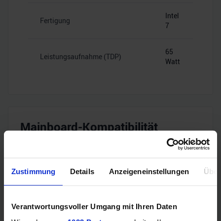
Intel
Fertigung
7
65
Leistungsaufnahme (TDP)
Watt
Mainboard-Kompatibilität
Intel
Zustimmung
Details
Anzeigeneinstellungen
Über
Sockel
1700
B660,
Verantwortungsvoller Umgang mit Ihren Daten
B760,