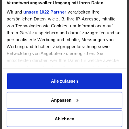
Verantwortungsvoller Umgang mit Ihren Daten
GEWINNSPIEL
Wir und
unsere 1022 Partner
verarbeiten Ihre
Gewinne einen MSI Gaming PC mit RTX 5070
persönlichen Daten, wie z. B. Ihre IP-Adresse, mithilfe
von Technologien wie Cookies, um Informationen auf
Ti!!
Ihrem Gerät zu speichern und darauf zuzugreifen und so
Bis zum 21. August hast du die Chance, bei unserem
personalisierte Werbung und Inhalte, Messungen von
Gewinnspiel einen MSI Gaming-PC zu gewinnen. Die
Werbung und Inhalten, Zielgruppenforschung sowie
Komponenten, den Zusammenbau, die Spiele-Benchmarks
Entwicklung von Angeboten zu ermöglichen. Sie
und den
entscheiden darüber, wer Ihre Daten für welche Zwecke
nutzt. Sie können Ihre Einwilligung jederzeit über die
Jetzt teilnehmen!
Cookie-Erklärung oder durch Klicken auf das Privacy
Trigger Symbol ändern oder widerrufen
Alle zulassen
Wenn Sie es erlauben, würden wir auch gerne:
Anpassen
Informationen über Ihre geografische Lage erfassen,
welche bis auf einige Meter genau sein können
Performance-Rating
Ihr Gerät durch aktives Scannen nach bestimmten
Ablehnen
Gaming
:
54.81
%
Gaming
:
54.81
%
Merkmalen (Fingerprinting) identifizieren