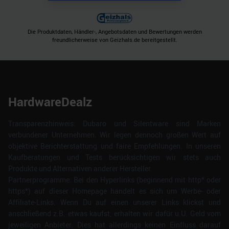
Die Produktdaten, Händler-, Angebotsdaten und Bewertungen werden
freundlicherweise von Geizhals.de bereitgestellt.
HardwareDealz
Transparenzhinweis: Dubaro und Silentware sind Marken
verbundener Unternehmen. Wir legen dennoch großen Wert auf
objektive Berichterstattung und faire Empfehlungen. In unseren
Kaufberatungen und Tests berücksichtigen wir stets auch
Produkte und Alternativen anderer Hersteller.
Partnerprogramme: Bei den Hyperlinks (beginnend mit http* oder
https*) auf dieser Homepage handelt es sich um Werbe- oder
Affiliate-Links. Wenn Du auf einen unserer Links klickst und
anschließend z.B. etwas kaufst, erhalten wir dafür u.U. Geld vom
jeweiligen Anbieter. Dies hat allerdings keinen Einfluss darauf