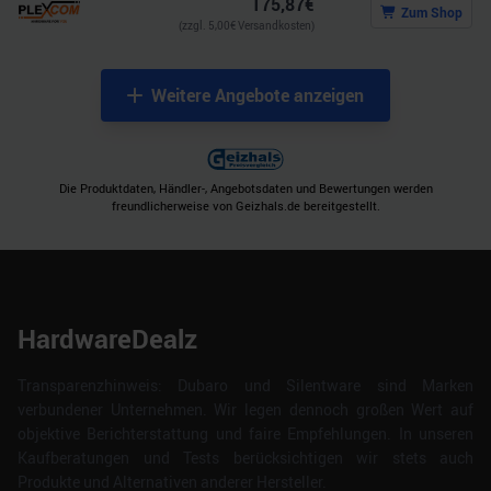
175,87
€
Zum Shop
(zzgl.
5,00
€ Versandkosten)
Weitere Angebote anzeigen
Die Produktdaten, Händler-, Angebotsdaten und Bewertungen werden
freundlicherweise von Geizhals.de bereitgestellt.
HardwareDealz
Transparenzhinweis: Dubaro und Silentware sind Marken
verbundener Unternehmen. Wir legen dennoch großen Wert auf
objektive Berichterstattung und faire Empfehlungen. In unseren
Kaufberatungen und Tests berücksichtigen wir stets auch
Produkte und Alternativen anderer Hersteller.