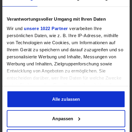
Vergleichen
Verantwortungsvoller Umgang mit Ihren Daten
Wir und
unsere 1022 Partner
verarbeiten Ihre
persönlichen Daten, wie z. B. Ihre IP-Adresse, mithilfe
GEWINNSPIEL
von Technologien wie Cookies, um Informationen auf
Ihrem Gerät zu speichern und darauf zuzugreifen und so
Gewinne einen MSI Gaming PC mit RTX 5070
personalisierte Werbung und Inhalte, Messungen von
Ti!!
Werbung und Inhalten, Zielgruppenforschung sowie
Bis zum 21. August hast du die Chance, bei unserem
Entwicklung von Angeboten zu ermöglichen. Sie
Gewinnspiel einen MSI Gaming-PC zu gewinnen. Die
entscheiden darüber, wer Ihre Daten für welche Zwecke
Komponenten, den Zusammenbau, die Spiele-Benchmarks
nutzt. Sie können Ihre Einwilligung jederzeit über die
und den
Cookie-Erklärung oder durch Klicken auf das Privacy
Trigger Symbol ändern oder widerrufen
Alle zulassen
Jetzt teilnehmen!
Wenn Sie es erlauben, würden wir auch gerne:
Anpassen
Informationen über Ihre geografische Lage erfassen,
welche bis auf einige Meter genau sein können