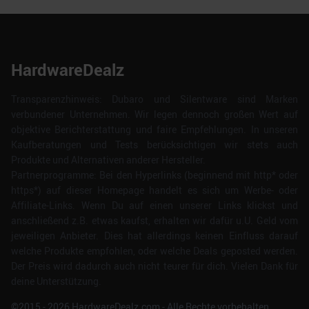
HardwareDealz
Transparenzhinweis: Dubaro und Silentware sind Marken
verbundener Unternehmen. Wir legen dennoch großen Wert auf
objektive Berichterstattung und faire Empfehlungen. In unseren
Kaufberatungen und Tests berücksichtigen wir stets auch
Produkte und Alternativen anderer Hersteller.
Partnerprogramme: Bei den Hyperlinks (beginnend mit http* oder
https*) auf dieser Homepage handelt es sich um Werbe- oder
Affiliate-Links. Wenn Du auf einen unserer Links klickst und
anschließend z.B. etwas kaufst, erhalten wir dafür u.U. Geld vom
jeweiligen Anbieter. Dies hat allerdings keinen Einfluss darauf
welche Produkte empfohlen, oder welche Deals geposted werden.
Der Preis wird dadurch auch nicht teurer für dich. Vielen Dank für
deine Unterstützung.
©2015 -
2026
HardwareDealz.com - Alle Rechte vorbehalten.