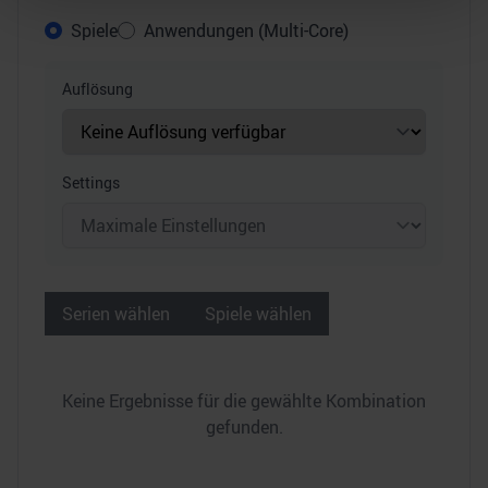
Abschnitt Einzelheiten
fest.
Spiele
Anwendungen (Multi-Core)
Wir verwenden Cookies, um Inhalte und Anzeigen zu
personalisieren, Funktionen für soziale Medien anbieten
Auflösung
zu können und die Zugriffe auf unsere Website zu
analysieren. Außerdem geben wir Informationen zu Ihrer
Verwendung unserer Website an unsere Partner für
Settings
soziale Medien, Werbung und Analysen weiter. Unsere
Partner führen diese Informationen möglicherweise mit
weiteren Daten zusammen, die Sie ihnen bereitgestellt
haben oder die sie im Rahmen Ihrer Nutzung der Dienste
gesammelt haben.
Serien wählen
Spiele wählen
Keine Ergebnisse für die gewählte Kombination
gefunden.