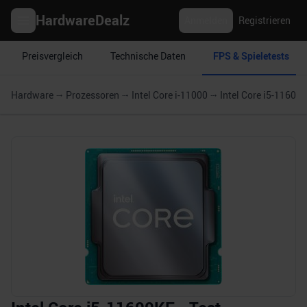
HardwareDealz
Anmelden
Registrieren
Preisvergleich
Technische Daten
FPS & Spieletests
Hardware
Prozessoren
Intel Core i-11000
Intel Core i5-11600