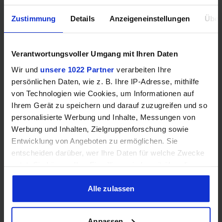
KEINE ANGEBOTE
Zustimmung
Details
Anzeigeneinstellungen
Über
Vergleichen
Verantwortungsvoller Umgang mit Ihren Daten
Wir und
unsere 1022 Partner
verarbeiten Ihre
persönlichen Daten, wie z. B. Ihre IP-Adresse, mithilfe
GEWINNSPIEL
von Technologien wie Cookies, um Informationen auf
Ihrem Gerät zu speichern und darauf zuzugreifen und so
Gewinne einen MSI Gaming PC mit RTX 5070
personalisierte Werbung und Inhalte, Messungen von
Ti!!
Werbung und Inhalten, Zielgruppenforschung sowie
Bis zum 21. August hast du die Chance, bei unserem
Entwicklung von Angeboten zu ermöglichen. Sie
Gewinnspiel einen MSI Gaming-PC zu gewinnen. Die
entscheiden darüber, wer Ihre Daten für welche Zwecke
Komponenten, den Zusammenbau, die Spiele-Benchmarks
nutzt. Sie können Ihre Einwilligung jederzeit über die
und den
Cookie-Erklärung oder durch Klicken auf das Privacy
Trigger Symbol ändern oder widerrufen
Alle zulassen
Jetzt teilnehmen!
Wenn Sie es erlauben, würden wir auch gerne:
Anpassen