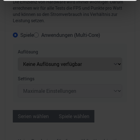
Erfahren Sie mehr darüber, wie Ihre persönlichen Daten
Die Effizienz von Hardware wird immer wichtiger. Darum
errechnen wir für alle Tests die FPS und Punkte pro Watt
verarbeitet werden, und legen Sie Ihre Präferenzen im
und können so den Stromverbrauch ins Verhältnis zur
Abschnitt Einzelheiten
fest.
Leistung setzen.
Wir verwenden Cookies, um Inhalte und Anzeigen zu
Spiele
Anwendungen (Multi-Core)
personalisieren, Funktionen für soziale Medien anbieten
zu können und die Zugriffe auf unsere Website zu
Auflösung
analysieren. Außerdem geben wir Informationen zu Ihrer
Verwendung unserer Website an unsere Partner für
soziale Medien, Werbung und Analysen weiter. Unsere
Partner führen diese Informationen möglicherweise mit
Settings
weiteren Daten zusammen, die Sie ihnen bereitgestellt
haben oder die sie im Rahmen Ihrer Nutzung der Dienste
gesammelt haben.
Serien wählen
Spiele wählen