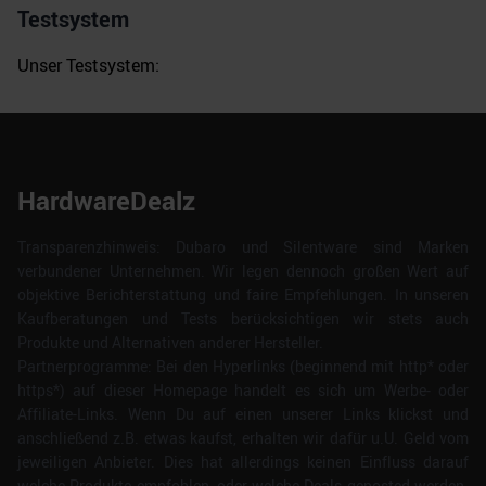
Testsystem
Unser Testsystem:
HardwareDealz
Transparenzhinweis: Dubaro und Silentware sind Marken
verbundener Unternehmen. Wir legen dennoch großen Wert auf
objektive Berichterstattung und faire Empfehlungen. In unseren
Kaufberatungen und Tests berücksichtigen wir stets auch
Produkte und Alternativen anderer Hersteller.
Partnerprogramme: Bei den Hyperlinks (beginnend mit http* oder
https*) auf dieser Homepage handelt es sich um Werbe- oder
Affiliate-Links. Wenn Du auf einen unserer Links klickst und
anschließend z.B. etwas kaufst, erhalten wir dafür u.U. Geld vom
jeweiligen Anbieter. Dies hat allerdings keinen Einfluss darauf
welche Produkte empfohlen, oder welche Deals geposted werden.