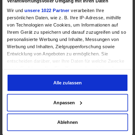
Verantwortungsvoller Umgang mit Ihren Daten
Wir und
unsere 1022 Partner
verarbeiten Ihre
persönlichen Daten, wie z. B. Ihre IP-Adresse, mithilfe
von Technologien wie Cookies, um Informationen auf
Ihrem Gerät zu speichern und darauf zuzugreifen und so
Serien wählen
Spiele wählen
personalisierte Werbung und Inhalte, Messungen von
Werbung und Inhalten, Zielgruppenforschung sowie
Average
1% Low
Entwicklung von Angeboten zu ermöglichen. Sie
entscheiden darüber, wer Ihre Daten für welche Zwecke
nutzt. Sie können Ihre Einwilligung jederzeit über die
Keine Ergebnisse für die gewählte Kombination
Cookie-Erklärung oder durch Klicken auf das Privacy
gefunden.
Trigger Symbol ändern oder widerrufen
Alle zulassen
Wenn Sie es erlauben, würden wir auch gerne:
Anpassen
Informationen über Ihre geografische Lage erfassen,
welche bis auf einige Meter genau sein können
Ihr Gerät durch aktives Scannen nach bestimmten
Ablehnen
3. Effizienz (FPS pro Watt)
Merkmalen (Fingerprinting) identifizieren