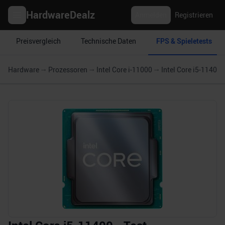
HardwareDealz
Anmelden
Registrieren
Preisvergleich
Technische Daten
FPS & Spieletests
Hardware
Prozessoren
Intel Core i-11000
Intel Core i5-11400