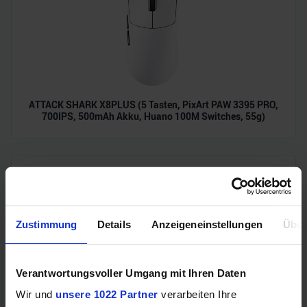
ATTACK SHARK X8PLUS (5 Tasten, PixArt PAW 3395 PRO,
700IPS, 500mAh Akku, Huano 100M Switches, 55g)
Zustimmung
Details
Anzeigeneinstellungen
Über
Verantwortungsvoller Umgang mit Ihren Daten
Wir und
unsere 1022 Partner
verarbeiten Ihre
Samsung Odyssey OLED G6 (240Hz, WQHD, 27", QD-OLED,