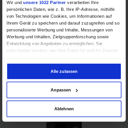
Wir und
unsere 1022 Partner
verarbeiten Ihre
persönlichen Daten, wie z. B. Ihre IP-Adresse, mithilfe
Samsung Odyssey OLED G6 (240Hz, WQHD, 27", QD-OLED,
FreeSync Premium, 99% DCI-P3)
von Technologien wie Cookies, um Informationen auf
Ihrem Gerät zu speichern und darauf zuzugreifen und so
personalisierte Werbung und Inhalte, Messungen von
Werbung und Inhalten, Zielgruppenforschung sowie
Entwicklung von Angeboten zu ermöglichen. Sie
entscheiden darüber, wer Ihre Daten für welche Zwecke
nutzt. Sie können Ihre Einwilligung jederzeit über die
Cookie-Erklärung oder durch Klicken auf das Privacy
Trigger Symbol ändern oder widerrufen
Alle zulassen
Wenn Sie es erlauben, würden wir auch gerne:
Anpassen
Acer Predator Ultrawide (240Hz, UWQHD, QD-OLED,
Informationen über Ihre geografische Lage erfassen,
curved, FreeSync Premium Pro, 99% DCI-P3)
welche bis auf einige Meter genau sein können
Ihr Gerät durch aktives Scannen nach bestimmten
Ablehnen
Merkmalen (Fingerprinting) identifizieren
Erfahren Sie mehr darüber, wie Ihre persönlichen Daten
verarbeitet werden, und legen Sie Ihre Präferenzen im