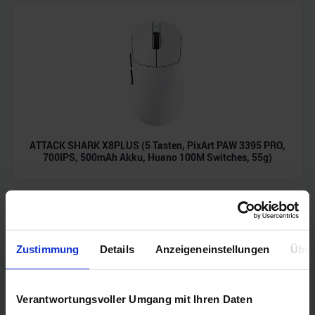
ATTACK SHARK X8PLUS (5 Tasten, PixArt PAW 3395 PRO,
700IPS, 500mAh Akku, Huano 100M Switches, 55g)
Zustimmung
Details
Anzeigeneinstellungen
Über
Verantwortungsvoller Umgang mit Ihren Daten