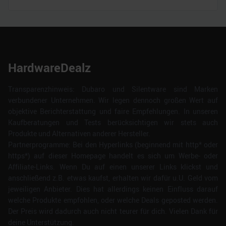
HardwareDealz
Transparenzhinweis: Dubaro und Silentware sind Marken
verbundener Unternehmen. Wir legen dennoch großen Wert auf
objektive Berichterstattung und faire Empfehlungen. In unseren
Kaufberatungen und Tests berücksichtigen wir stets auch
Produkte und Alternativen anderer Hersteller.
Partnerprogramme: Bei den Hyperlinks (beginnend mit http* oder
https*) auf dieser Homepage handelt es sich um Werbe- oder
Affiliate-Links. Wenn Du auf einen unserer Links klickst und
anschließend z.B. etwas kaufst, erhalten wir dafür u.U. Geld vom
jeweiligen Anbieter. Dies hat allerdings keinen Einfluss darauf
welche Produkte empfohlen, oder welche Deals geposted werden.
Der Preis wird dadurch auch nicht teurer für dich. Vielen Dank für
deine Unterstützung.