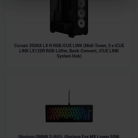
Abschnitt Einzelheiten
fest.
Wir verwenden Cookies, um Inhalte und Anzeigen zu
personalisieren, Funktionen für soziale Medien anbieten
zu können und die Zugriffe auf unsere Website zu
analysieren. Außerdem geben wir Informationen zu Ihrer
Corsair 3500X LX-R RGB iCUE LINK (Midi-Tower, 3 x iCUE
LINK LX120R RGB-Lüfter, Back-Connect, iCUE LINK
Verwendung unserer Website an unsere Partner für
System Hub)
soziale Medien, Werbung und Analysen weiter. Unsere
Partner führen diese Informationen möglicherweise mit
weiteren Daten zusammen, die Sie ihnen bereitgestellt
haben oder die sie im Rahmen Ihrer Nutzung der Dienste
gesammelt haben.
Glorious GMMK 3 (65%, Glorious Fox MX Linear 50M,