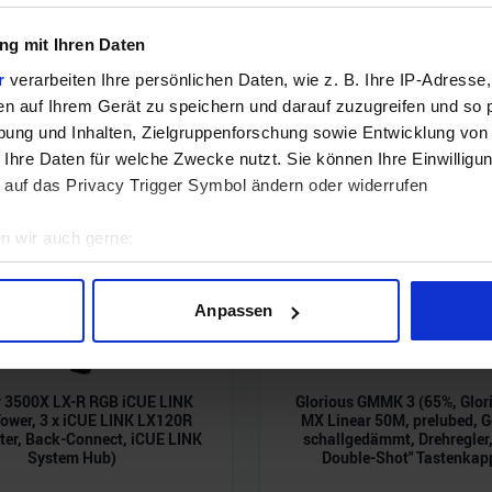
g mit Ihren Daten
r
verarbeiten Ihre persönlichen Daten, wie z. B. Ihre IP-Adresse,
en auf Ihrem Gerät zu speichern und darauf zuzugreifen und so 
ung und Inhalten, Zielgruppenforschung sowie Entwicklung von
 Ihre Daten für welche Zwecke nutzt. Sie können Ihre Einwilligun
 auf das Privacy Trigger Symbol ändern oder widerrufen
n wir auch gerne:
geografische Lage erfassen, welche bis auf einige Meter genau 
Scannen nach bestimmten Merkmalen (Fingerprinting) identifizie
Anpassen
ie Ihre persönlichen Daten verarbeitet werden, und legen Sie I
r 3500X LX-R RGB iCUE LINK
Glorious GMMK 3 (65%, Glor
nhalte und Anzeigen zu personalisieren, Funktionen für soziale
Tower, 3 x iCUE LINK LX120R
MX Linear 50M, prelubed, 
Website zu analysieren. Außerdem geben wir Informationen zu I
ter, Back-Connect, iCUE LINK
schallgedämmt, Drehregler
r soziale Medien, Werbung und Analysen weiter. Unsere Partner
System Hub)
Double-Shot" Tastenkap
 Daten zusammen, die Sie ihnen bereitgestellt haben oder die s