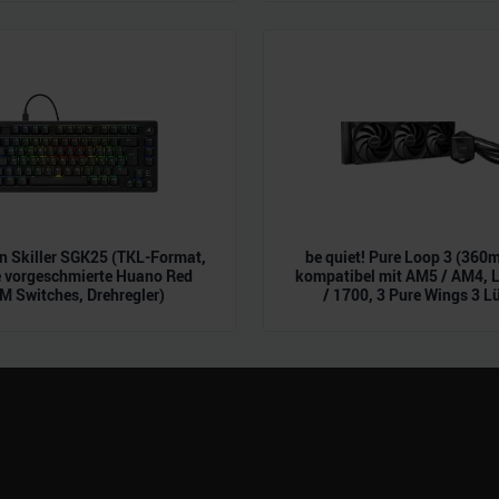
n.
 Skiller SGK25 (TKL-Format,
be quiet! Pure Loop 3 (360m
e vorgeschmierte Huano Red
kompatibel mit AM5 / AM4, 
M Switches, Drehregler)
/ 1700, 3 Pure Wings 3 Lü