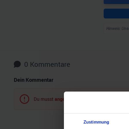
Hinweis: Unse
0
Kommentare
Dein Kommentar
Du musst
angemeldet
sein, um einen Komment
Zustimmung