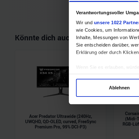
Verantwortungsvoller Umgan
Wir und
unsere 1022 Partne
wie Cookies, um Information
Könnte dich auch interessieren
Inhalte, Messungen von Werb
Sie entscheiden darüber, wer
Erklärung oder durch Klicken
Wenn Sie es erlauben, würde
Informationen über Ihre 
Ihr Gerät durch aktives 
Ablehnen
Erfahren Sie mehr darüber, w
Einzelheiten
fest.
Corsai
Wir verwenden Cookies, um I
Acer Predator Ultrawide (240Hz,
(Midi-
UWQHD, QD-OLED, curved, FreeSync
und die Zugriffe auf unsere 
RGB-Lüf
Premium Pro, 99% DCI-P3)
Website an unsere Partner fü
möglicherweise mit weiteren