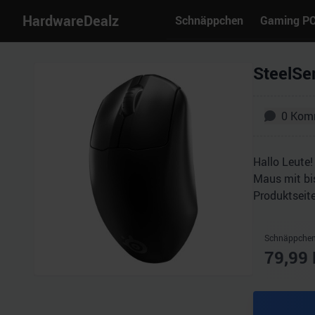
HardwareDealz
Schnäppchen
Gaming P
SteelSe
0
Kom
Hallo Leute
Maus mit bis
Produktseite
Schnäppchen
79,99