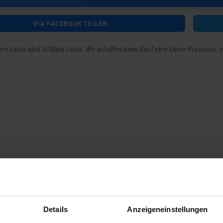
VIA FACEBOOK TEILEN
re Links sind Affiliate Links. Wir erhalten beim Kauf eine kleine Provision,
ar schreiben zu können.
Details
Anzeigeneinstellungen
Noch keine Kommentare vorhanden.