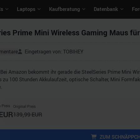
Cs
Laptops
Kaufberatung
Datenbank
Fo
ries Prime Mini Wireless Gaming Maus für
mentare
Eingetragen von:
TOBIHEY
! Bei Amazon bekommt ihr gerade die SteelSeries Prime Mini Wi
 zu 100 Stunden Akkulaufzeit, optische Schalter, Mini Formfakto
.
 Preis
Original Preis
EUR
139,99
EUR
ZUM SCHNÄPPC