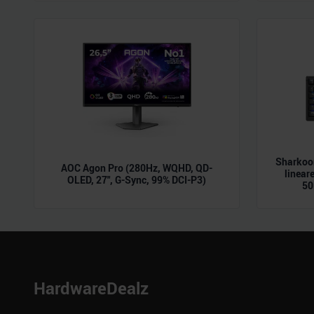
der Dienste gesammelt habe
Sharkoon
AOC Agon Pro (280Hz, WQHD, QD-
linear
OLED, 27", G-Sync, 99% DCI-P3)
50
HardwareDealz