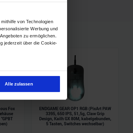
 mithilfe von Technologien
personalisierte Werbung und
 Angeboten zu ermöglichen.
g jederzeit über die Cookie-
sein können
ren
Alle zulassen
hre Präferenzen im
Abschnitt
ious Fox
ENDGAME GEAR OP1 RGB (PixArt PAW
 Medien anbieten zu können
Gehäuse
3395, 650 IPS, 51,5g, Claw Grip
hrer Verwendung unserer
, "GPBT
Design, Kailh GX 80M, kabelgebunden,
 führen diese Informationen
pen)
5 Tasten, Switches wechselbar)
ie im Rahmen Ihrer Nutzung