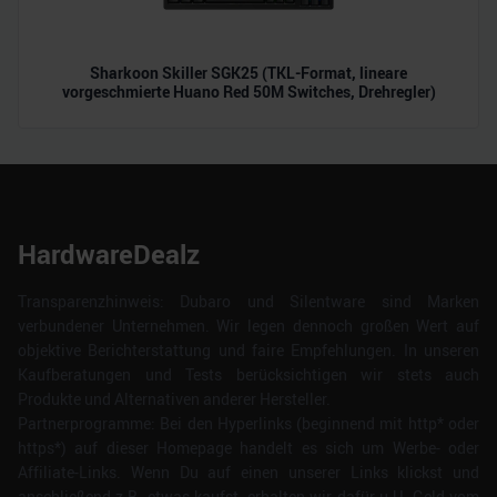
Sharkoon Skiller SGK25 (TKL-Format, lineare
vorgeschmierte Huano Red 50M Switches, Drehregler)
HardwareDealz
Transparenzhinweis: Dubaro und Silentware sind Marken
verbundener Unternehmen. Wir legen dennoch großen Wert auf
objektive Berichterstattung und faire Empfehlungen. In unseren
Kaufberatungen und Tests berücksichtigen wir stets auch
Produkte und Alternativen anderer Hersteller.
Partnerprogramme: Bei den Hyperlinks (beginnend mit http* oder
https*) auf dieser Homepage handelt es sich um Werbe- oder
Affiliate-Links. Wenn Du auf einen unserer Links klickst und
anschließend z.B. etwas kaufst, erhalten wir dafür u.U. Geld vom