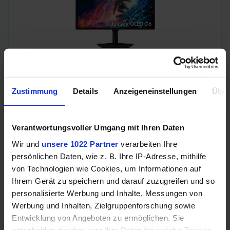
Samsung Odyssey OLED G6 (240Hz, WQHD, 27", QD-OLED,
FreeSync Premium, 99% DCI-P3)
Zustimmung
Details
Anzeigeneinstellungen
Über
Verantwortungsvoller Umgang mit Ihren Daten
Wir und
unsere 1022 Partner
verarbeiten Ihre
persönlichen Daten, wie z. B. Ihre IP-Adresse, mithilfe
von Technologien wie Cookies, um Informationen auf
Ihrem Gerät zu speichern und darauf zuzugreifen und so
personalisierte Werbung und Inhalte, Messungen von
Werbung und Inhalten, Zielgruppenforschung sowie
Acer Predator Ultrawide (240Hz, UWQHD, QD-OLED,
Entwicklung von Angeboten zu ermöglichen. Sie
curved, FreeSync Premium Pro, 99% DCI-P3)
entscheiden darüber, wer Ihre Daten für welche Zwecke