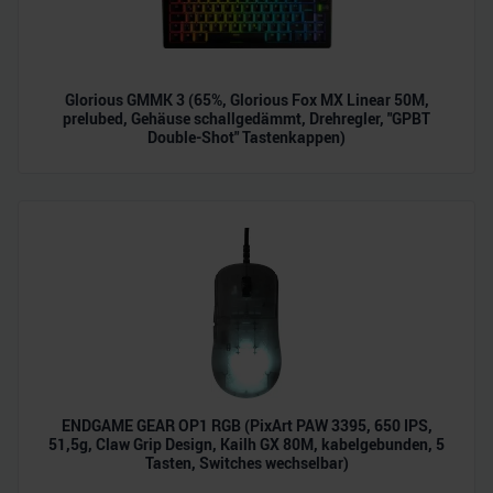
soziale Medien, Werbung und Analysen weiter. Unsere
Partner führen diese Informationen möglicherweise mit
weiteren Daten zusammen, die Sie ihnen bereitgestellt
haben oder die sie im Rahmen Ihrer Nutzung der Dienste
Glorious GMMK 3 (65%, Glorious Fox MX Linear 50M,
prelubed, Gehäuse schallgedämmt, Drehregler, "GPBT
gesammelt haben.
Double-Shot" Tastenkappen)
ENDGAME GEAR OP1 RGB (PixArt PAW 3395, 650 IPS,
51,5g, Claw Grip Design, Kailh GX 80M, kabelgebunden, 5
Tasten, Switches wechselbar)