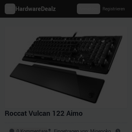
HardwareDealz
Anmelden
Registrieren
Roccat Vulcan 122 Aimo
0
Kommentare
Eingetragen von:
Minepoko