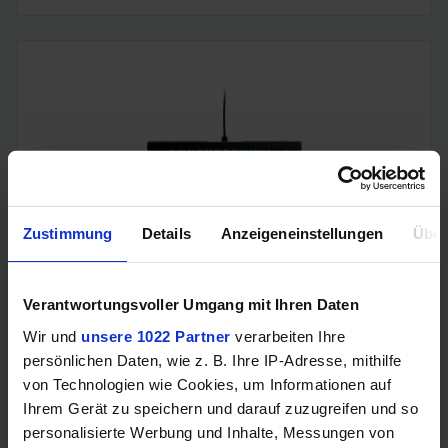
Zustimmung
Details
Anzeigeneinstellungen
Über
Glorious GMMK 3 (65%, Glorious Fox MX Linear 50M,
prelubed, Gehäuse schallgedämmt, Drehregler, "GPBT
Double-Shot" Tastenkappen)
Verantwortungsvoller Umgang mit Ihren Daten
Wir und
unsere 1022 Partner
verarbeiten Ihre
persönlichen Daten, wie z. B. Ihre IP-Adresse, mithilfe
von Technologien wie Cookies, um Informationen auf
Ihrem Gerät zu speichern und darauf zuzugreifen und so
personalisierte Werbung und Inhalte, Messungen von