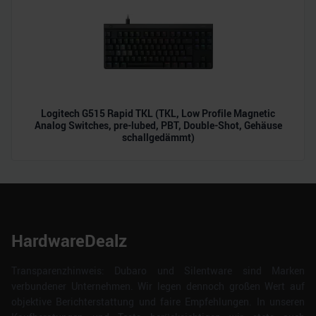
Logitech G515 Rapid TKL (TKL, Low Profile Magnetic
Analog Switches, pre-lubed, PBT, Double-Shot, Gehäuse
schallgedämmt)
HardwareDealz
Transparenzhinweis: Dubaro und Silentware sind Marken
verbundener Unternehmen. Wir legen dennoch großen Wert auf
objektive Berichterstattung und faire Empfehlungen. In unseren