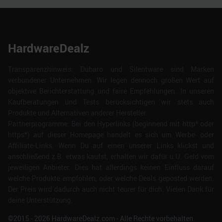
HardwareDealz
Transparenzhinweis: Dubaro und Silentware sind Marken
verbundener Unternehmen. Wir legen dennoch großen Wert auf
objektive Berichterstattung und faire Empfehlungen. In unseren
Kaufberatungen und Tests berücksichtigen wir stets auch
Produkte und Alternativen anderer Hersteller.
Partnerprogramme: Bei den Hyperlinks (beginnend mit http* oder
https*) auf dieser Homepage handelt es sich um Werbe- oder
Affiliate-Links. Wenn Du auf einen unserer Links klickst und
anschließend z.B. etwas kaufst, erhalten wir dafür u.U. Geld vom
jeweiligen Anbieter. Dies hat allerdings keinen Einfluss darauf
welche Produkte empfohlen, oder welche Deals geposted werden.
Der Preis wird dadurch auch nicht teurer für dich. Vielen Dank für
deine Unterstützung.
©2015 -
2026
HardwareDealz.com - Alle Rechte vorbehalten.