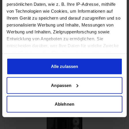
Samsung Odyssey OLED G6 (240Hz, WQHD, 27", QD-OLED,
persönlichen Daten, wie z. B. Ihre IP-Adresse, mithilfe
FreeSync Premium, 99% DCI-P3)
von Technologien wie Cookies, um Informationen auf
Ihrem Gerät zu speichern und darauf zuzugreifen und so
personalisierte Werbung und Inhalte, Messungen von
Werbung und Inhalten, Zielgruppenforschung sowie
Entwicklung von Angeboten zu ermöglichen. Sie
entscheiden darüber, wer Ihre Daten für welche Zwecke
nutzt. Sie können Ihre Einwilligung jederzeit über die
Cookie-Erklärung oder durch Klicken auf das Privacy
Trigger Symbol ändern oder widerrufen
Alle zulassen
Wenn Sie es erlauben, würden wir auch gerne:
Acer Predator Ultrawide (240Hz, UWQHD, QD-OLED,
curved, FreeSync Premium Pro, 99% DCI-P3)
Anpassen
Informationen über Ihre geografische Lage erfassen,
welche bis auf einige Meter genau sein können
Ihr Gerät durch aktives Scannen nach bestimmten
Ablehnen
Merkmalen (Fingerprinting) identifizieren
Erfahren Sie mehr darüber, wie Ihre persönlichen Daten
verarbeitet werden, und legen Sie Ihre Präferenzen im