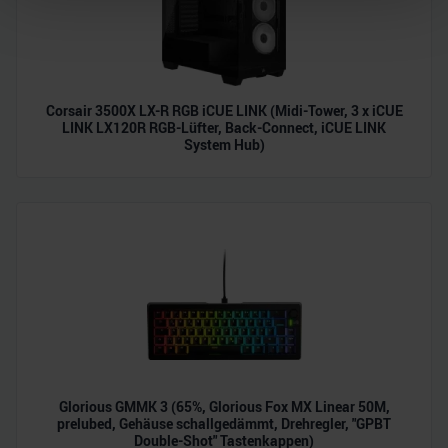
Abschnitt Einzelheiten
fest.
Wir verwenden Cookies, um Inhalte und Anzeigen zu
personalisieren, Funktionen für soziale Medien anbieten
zu können und die Zugriffe auf unsere Website zu
Corsair 3500X LX-R RGB iCUE LINK (Midi-Tower, 3 x iCUE
analysieren. Außerdem geben wir Informationen zu Ihrer
LINK LX120R RGB-Lüfter, Back-Connect, iCUE LINK
System Hub)
Verwendung unserer Website an unsere Partner für
soziale Medien, Werbung und Analysen weiter. Unsere
Partner führen diese Informationen möglicherweise mit
weiteren Daten zusammen, die Sie ihnen bereitgestellt
haben oder die sie im Rahmen Ihrer Nutzung der Dienste
gesammelt haben.
Glorious GMMK 3 (65%, Glorious Fox MX Linear 50M,
prelubed, Gehäuse schallgedämmt, Drehregler, "GPBT
Double-Shot" Tastenkappen)