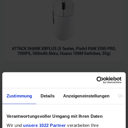
ATTACK SHARK X8PLUS (5 Tasten, PixArt PAW 3395 PRO,
700IPS, 500mAh Akku, Huano 100M Switches, 55g)
Zustimmung
Details
Anzeigeneinstellungen
Über
Verantwortungsvoller Umgang mit Ihren Daten
Wir und
unsere 1022 Partner
verarbeiten Ihre