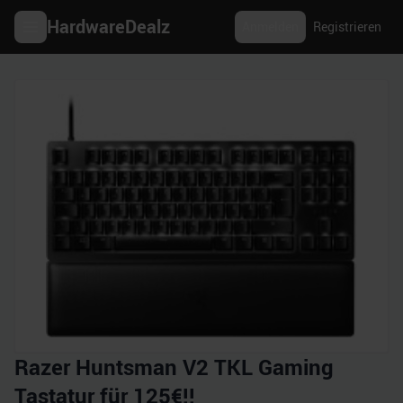
HardwareDealz
Anmelden
Registrieren
Razer Huntsman V2 TKL Gaming
Tastatur für 125€!!