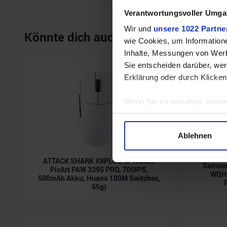
Verantwortungsvoller Umgan
Wir und
unsere 1022 Partne
Könnte dich auch interessieren
wie Cookies, um Information
Inhalte, Messungen von Werb
Sie entscheiden darüber, wer
Erklärung oder durch Klicken
Wenn Sie es erlauben, würde
Informationen über Ihre 
Ihr Gerät durch aktives 
Ablehnen
Erfahren Sie mehr darüber, w
Einzelheiten
fest.
ATTACK SHARK X8PLUS (5 Tasten,
Samsun
PixArt PAW 3395 PRO, 700IPS,
WQHD
500mAh Akku, Huano 100M Switches,
Wir verwenden Cookies, um I
55g)
und die Zugriffe auf unsere 
Website an unsere Partner fü
möglicherweise mit weiteren