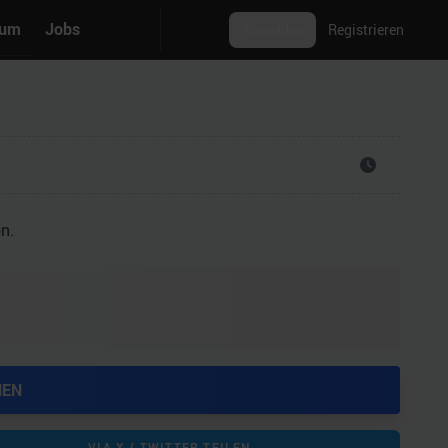
rum
Jobs
Anmelden
Registrieren
n.
HEN
VIA X / TWITTER TEILEN