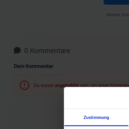
Hinweis: Unse
0
Kommentare
Dein Kommentar
Du musst
angemeldet
sein, um einen Komment
Zustimmung