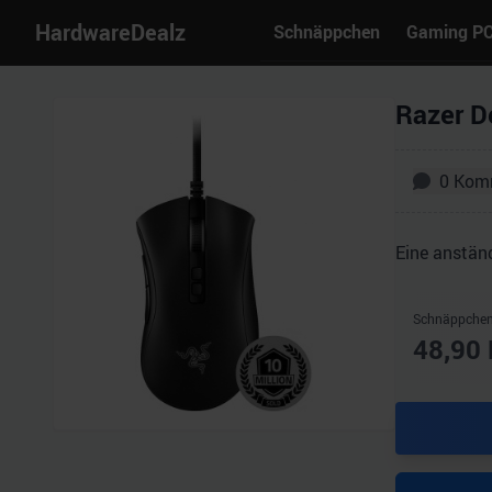
HardwareDealz
Schnäppchen
Gaming P
Razer D
0
Kom
Eine anstän
Schnäppchen
48,90