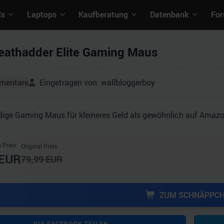
Cs
Laptops
Kaufberatung
Datenbank
Fo
eathadder Elite Gaming Maus
mentare
Eingetragen von:
wallbloggerboy
dige Gaming Maus für kleineres Geld als gewöhnlich auf Amazo
 Preis
Original Preis
EUR
79,99
EUR
ZUM SCHNÄPPC
VIA FACEBOOK TEILEN