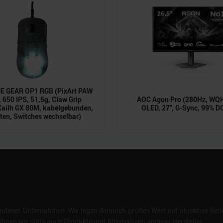
n.
 GEAR OP1 RGB (PixArt PAW
 650 IPS, 51,5g, Claw Grip
AOC Agon Pro (280Hz, WQH
Kailh GX 80M, kabelgebunden,
OLED, 27", G-Sync, 99% D
ten, Switches wechselbar)
dener Unternehmen. Wir legen dennoch großen Wert auf objektive Beric
gen wir stets auch Produkte und Alternativen anderer Hersteller.