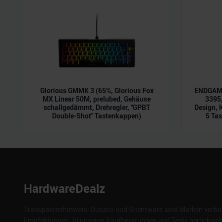
der Dienste gesammelt habe
Glorious GMMK 3 (65%, Glorious Fox
ENDGAME
MX Linear 50M, prelubed, Gehäuse
3395,
schallgedämmt, Drehregler, "GPBT
Design, 
Double-Shot" Tastenkappen)
5 Tas
HardwareDealz
Transparenzhinweis: Dubaro und Silentware sind Marken verbun
Empfehlungen. In unseren Kaufberatungen und Tests berücksichti