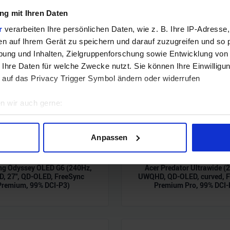
g mit Ihren Daten
r
verarbeiten Ihre persönlichen Daten, wie z. B. Ihre IP-Adresse,
en auf Ihrem Gerät zu speichern und darauf zuzugreifen und so 
ung und Inhalten, Zielgruppenforschung sowie Entwicklung von
 Ihre Daten für welche Zwecke nutzt. Sie können Ihre Einwilligun
 auf das Privacy Trigger Symbol ändern oder widerrufen
n wir auch gerne:
geografische Lage erfassen, welche bis auf einige Meter genau 
Scannen nach bestimmten Merkmalen (Fingerprinting) identifizie
Anpassen
ie Ihre persönlichen Daten verarbeitet werden, und legen Sie I
g Odyssey OLED G6 (240Hz,
Acer Predator Ultrawide (
, 27", QD-OLED, FreeSync
UWQHD, QD-OLED, curved, F
nhalte und Anzeigen zu personalisieren, Funktionen für soziale
Premium, 99% DCI-P3)
Premium Pro, 99% DCI-
Website zu analysieren. Außerdem geben wir Informationen zu I
r soziale Medien, Werbung und Analysen weiter. Unsere Partner
 Daten zusammen, die Sie ihnen bereitgestellt haben oder die s