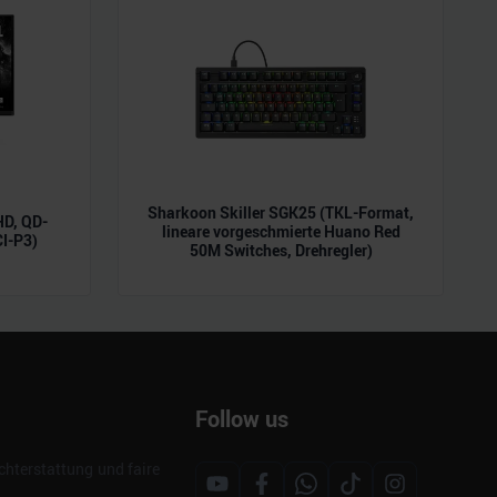
Sharkoon Skiller SGK25 (TKL-Format,
D, QD-
lineare vorgeschmierte Huano Red
CI-P3)
50M Switches, Drehregler)
Follow us
hterstattung und faire