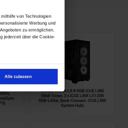
 mithilfe von Technologien
personalisierte Werbung und
 Angeboten zu ermöglichen.
g jederzeit über die Cookie-
sein können
ren
Alle zulassen
hre Präferenzen im
Abschnitt
Corsair 3500X LX-R RGB iCUE LINK
240Hz,
(Midi-Tower, 3 x iCUE LINK LX120R
reeSync
RGB-Lüfter, Back-Connect, iCUE LINK
 Medien anbieten zu können
P3)
System Hub)
hrer Verwendung unserer
 führen diese Informationen
ie im Rahmen Ihrer Nutzung