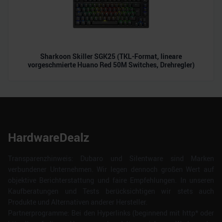
Sharkoon Skiller SGK25 (TKL-Format, lineare
vorgeschmierte Huano Red 50M Switches, Drehregler)
HardwareDealz
Transparenzhinweis: Dubaro und Silentware sind Marken
verbundener Unternehmen. Wir legen dennoch großen Wert auf
objektive Berichterstattung und faire Empfehlungen. In unseren
Kaufberatungen und Tests berücksichtigen wir stets auch
Produkte und Alternativen anderer Hersteller.
Partnerprogramme: Bei den Hyperlinks (beginnend mit http* oder