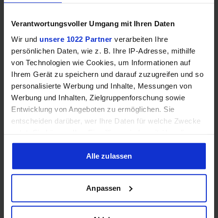
Verantwortungsvoller Umgang mit Ihren Daten
Wir und
unsere 1022 Partner
verarbeiten Ihre
persönlichen Daten, wie z. B. Ihre IP-Adresse, mithilfe
von Technologien wie Cookies, um Informationen auf
Ihrem Gerät zu speichern und darauf zuzugreifen und so
personalisierte Werbung und Inhalte, Messungen von
Samsung Odyssey OLED G6 (240Hz, WQHD, 27", QD-OLED,
FreeSync Premium, 99% DCI-P3)
Werbung und Inhalten, Zielgruppenforschung sowie
Entwicklung von Angeboten zu ermöglichen. Sie
entscheiden darüber, wer Ihre Daten für welche Zwecke
nutzt. Sie können Ihre Einwilligung jederzeit über die
Cookie-Erklärung oder durch Klicken auf das Privacy
Trigger Symbol ändern oder widerrufen
Alle zulassen
Wenn Sie es erlauben, würden wir auch gerne:
Anpassen
Informationen über Ihre geografische Lage erfassen,
welche bis auf einige Meter genau sein können
Ihr Gerät durch aktives Scannen nach bestimmten