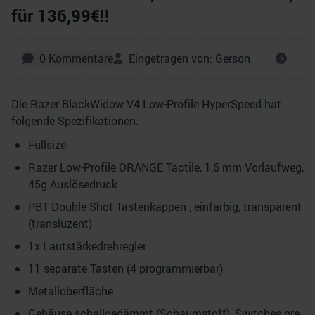
für 136,99€!!
0
Kommentare
Eingetragen von:
Gerson
Die Razer BlackWidow V4 Low-Profile HyperSpeed hat
folgende Spezifikationen:
Fullsize
Razer Low-Profile ORANGE Tactile, 1,6 mm Vorlaufweg,
45g Auslösedruck
PBT Double-Shot Tastenkappen , einfarbig, transparent
(transluzent)
1x Lautstärkedrehregler
11 separate Tasten (4 programmierbar)
Metalloberfläche
Gehäuse schallgedämmt (Schaumstoff), Switches pre-