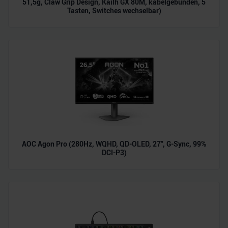
51,5g, Claw Grip Design, Kailh GX 80M, kabelgebunden, 5
Tasten, Switches wechselbar)
AOC Agon Pro (280Hz, WQHD, QD-OLED, 27", G-Sync, 99%
DCI-P3)