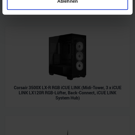
Ablehnen
Acer Predator Ultrawide (240Hz, UWQHD, QD-OLED,
Merkmalen (Fingerprinting) identifizieren
curved, FreeSync Premium Pro, 99% DCI-P3)
Erfahren Sie mehr darüber, wie Ihre persönlichen Daten
verarbeitet werden, und legen Sie Ihre Präferenzen im
Abschnitt Einzelheiten
fest.
Wir verwenden Cookies, um Inhalte und Anzeigen zu
personalisieren, Funktionen für soziale Medien anbieten
zu können und die Zugriffe auf unsere Website zu
analysieren. Außerdem geben wir Informationen zu Ihrer
Verwendung unserer Website an unsere Partner für
soziale Medien, Werbung und Analysen weiter. Unsere
Partner führen diese Informationen möglicherweise mit
Corsair 3500X LX-R RGB iCUE LINK (Midi-Tower, 3 x iCUE
LINK LX120R RGB-Lüfter, Back-Connect, iCUE LINK
weiteren Daten zusammen, die Sie ihnen bereitgestellt
System Hub)
haben oder die sie im Rahmen Ihrer Nutzung der Dienste
gesammelt haben.