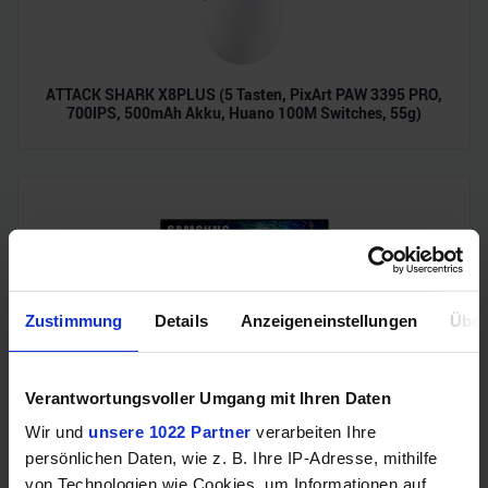
ATTACK SHARK X8PLUS (5 Tasten, PixArt PAW 3395 PRO,
700IPS, 500mAh Akku, Huano 100M Switches, 55g)
Zustimmung
Details
Anzeigeneinstellungen
Über
Samsung Odyssey OLED G6 (240Hz, WQHD, 27", QD-OLED,
Verantwortungsvoller Umgang mit Ihren Daten
FreeSync Premium, 99% DCI-P3)
Wir und
unsere 1022 Partner
verarbeiten Ihre
persönlichen Daten, wie z. B. Ihre IP-Adresse, mithilfe
von Technologien wie Cookies, um Informationen auf