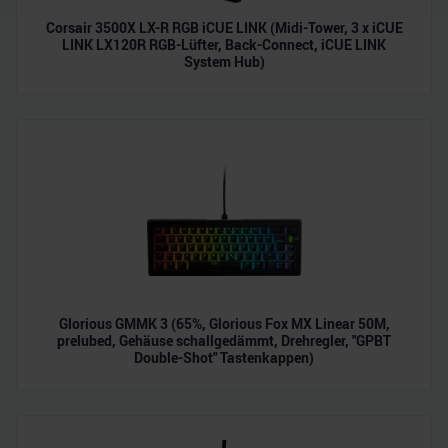
Wir verwenden Cookies, um Inhalte und Anzeigen zu
Corsair 3500X LX-R RGB iCUE LINK (Midi-Tower, 3 x iCUE
personalisieren, Funktionen für soziale Medien anbieten
LINK LX120R RGB-Lüfter, Back-Connect, iCUE LINK
zu können und die Zugriffe auf unsere Website zu
System Hub)
analysieren. Außerdem geben wir Informationen zu Ihrer
Verwendung unserer Website an unsere Partner für
soziale Medien, Werbung und Analysen weiter. Unsere
Partner führen diese Informationen möglicherweise mit
weiteren Daten zusammen, die Sie ihnen bereitgestellt
haben oder die sie im Rahmen Ihrer Nutzung der Dienste
gesammelt haben.
Glorious GMMK 3 (65%, Glorious Fox MX Linear 50M,
prelubed, Gehäuse schallgedämmt, Drehregler, "GPBT
Double-Shot" Tastenkappen)