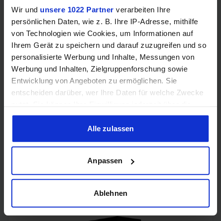
Wir und
unsere 1022 Partner
verarbeiten Ihre
persönlichen Daten, wie z. B. Ihre IP-Adresse, mithilfe
Samsung Odyssey OLED G6 (240Hz, WQHD, 27", QD-OLED,
von Technologien wie Cookies, um Informationen auf
FreeSync Premium, 99% DCI-P3)
Ihrem Gerät zu speichern und darauf zuzugreifen und so
personalisierte Werbung und Inhalte, Messungen von
Werbung und Inhalten, Zielgruppenforschung sowie
Entwicklung von Angeboten zu ermöglichen. Sie
entscheiden darüber, wer Ihre Daten für welche Zwecke
nutzt. Sie können Ihre Einwilligung jederzeit über die
Cookie-Erklärung oder durch Klicken auf das Privacy
Trigger Symbol ändern oder widerrufen
Alle zulassen
Wenn Sie es erlauben, würden wir auch gerne:
Anpassen
Informationen über Ihre geografische Lage erfassen,
Acer Predator Ultrawide (240Hz, UWQHD, QD-OLED,
curved, FreeSync Premium Pro, 99% DCI-P3)
welche bis auf einige Meter genau sein können
Ihr Gerät durch aktives Scannen nach bestimmten
Ablehnen
Merkmalen (Fingerprinting) identifizieren
Erfahren Sie mehr darüber, wie Ihre persönlichen Daten