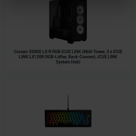
verarbeitet werden, und legen Sie Ihre Präferenzen im
Abschnitt Einzelheiten
fest.
Wir verwenden Cookies, um Inhalte und Anzeigen zu
personalisieren, Funktionen für soziale Medien anbieten
zu können und die Zugriffe auf unsere Website zu
analysieren. Außerdem geben wir Informationen zu Ihrer
Corsair 3500X LX-R RGB iCUE LINK (Midi-Tower, 3 x iCUE
Verwendung unserer Website an unsere Partner für
LINK LX120R RGB-Lüfter, Back-Connect, iCUE LINK
System Hub)
soziale Medien, Werbung und Analysen weiter. Unsere
Partner führen diese Informationen möglicherweise mit
weiteren Daten zusammen, die Sie ihnen bereitgestellt
haben oder die sie im Rahmen Ihrer Nutzung der Dienste
gesammelt haben.