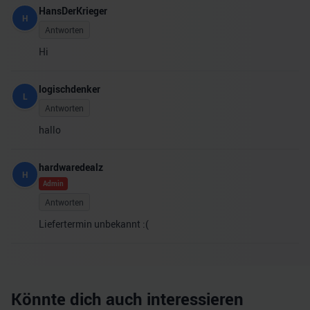
HansDerKrieger
H
Antworten
Hi
logischdenker
L
Antworten
hallo
hardwaredealz
H
Admin
Antworten
Liefertermin unbekannt :(
Könnte dich auch interessieren