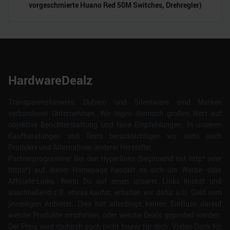
vorgeschmierte Huano Red 50M Switches, Drehregler)
HardwareDealz
Transparenzhinweis: Dubaro und Silentware sind Marken
verbundener Unternehmen. Wir legen dennoch großen Wert auf
objektive Berichterstattung und faire Empfehlungen. In unseren
Kaufberatungen und Tests berücksichtigen wir stets auch
Produkte und Alternativen anderer Hersteller.
Partnerprogramme: Bei den Hyperlinks (beginnend mit http* oder
https*) auf dieser Homepage handelt es sich um Werbe- oder
Affiliate-Links. Wenn Du auf einen unserer Links klickst und
anschließend z.B. etwas kaufst, erhalten wir dafür u.U. Geld vom
jeweiligen Anbieter. Dies hat allerdings keinen Einfluss darauf
welche Produkte empfohlen, oder welche Deals geposted werden.
Der Preis wird dadurch auch nicht teurer für dich. Vielen Dank für