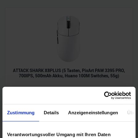
ATTACK SHARK X8PLUS (5 Tasten, PixArt PAW 3395 PRO,
700IPS, 500mAh Akku, Huano 100M Switches, 55g)
Zustimmung
Details
Anzeigeneinstellungen
Über
Verantwortungsvoller Umgang mit Ihren Daten