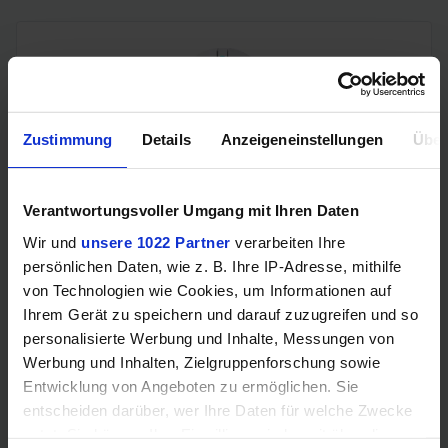
Zustimmung
Details
Anzeigeneinstellungen
Über
Verantwortungsvoller Umgang mit Ihren Daten
ATTACK SHARK X8PLUS (5 Tasten, PixArt PAW 3395 PRO,
700IPS, 500mAh Akku, Huano 100M Switches, 55g)
Wir und
unsere 1022 Partner
verarbeiten Ihre
persönlichen Daten, wie z. B. Ihre IP-Adresse, mithilfe
von Technologien wie Cookies, um Informationen auf
Ihrem Gerät zu speichern und darauf zuzugreifen und so
personalisierte Werbung und Inhalte, Messungen von
Werbung und Inhalten, Zielgruppenforschung sowie
Entwicklung von Angeboten zu ermöglichen. Sie
entscheiden darüber, wer Ihre Daten für welche Zwecke
nutzt. Sie können Ihre Einwilligung jederzeit über die