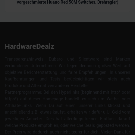
vorgeschmierte Huano Red 50M Switches, Drehregler)
HardwareDealz
Transparenzhinweis: Dubaro und Silentware sind Marken
verbundener Unternehmen. Wir legen dennoch großen Wert auf
objektive Berichterstattung und faire Empfehlungen. In unseren
Kaufberatungen und Tests berücksichtigen wir stets auch
Produkte und Alternativen anderer Hersteller.
Partnerprogramme: Bei den Hyperlinks (beginnend mit http* oder
https*) auf dieser Homepage handelt es sich um Werbe- oder
Affiliate-Links. Wenn Du auf einen unserer Links klickst und
anschließend z.B. etwas kaufst, erhalten wir dafür u.U. Geld vom
jeweiligen Anbieter. Dies hat allerdings keinen Einfluss darauf
welche Produkte empfohlen, oder welche Deals geposted werden.
Der Preis wird dadurch auch nicht teurer für dich. Vielen Dank für