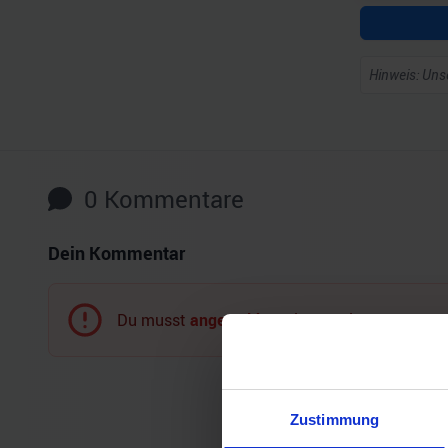
Hinweis: Unse
0
Kommentare
Dein Kommentar
Du musst
angemeldet
sein, um einen Komment
Zustimmung