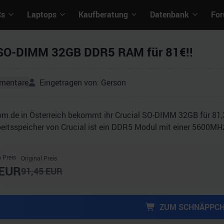
Cs
Laptops
Kaufberatung
Datenbank
Fo
 SO-DIMM 32GB DDR5 RAM für 81€!!
mentare
Eingetragen von:
Gerson
om.de in Österreich bekommt ihr Crucial SO-DIMM 32GB für 81,3
eitsspeicher von Crucial ist ein DDR5 Modul mit einer 5600MHz
 Preis
Original Preis
EUR
91,45
EUR
ZUM SCHNÄPPC