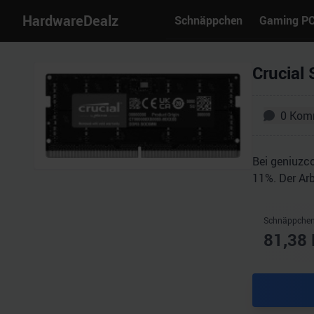
HardwareDealz
Schnäppchen
Gaming P
Crucial
0
Kom
Bei geniuzc
11%. Der Arb
Schnäppchen
81,38