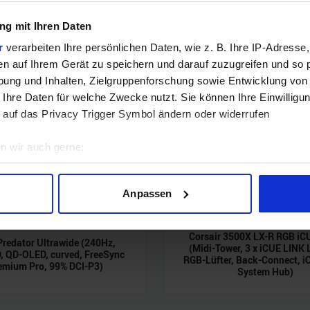
g mit Ihren Daten
r
verarbeiten Ihre persönlichen Daten, wie z. B. Ihre IP-Adresse,
en auf Ihrem Gerät zu speichern und darauf zuzugreifen und so 
ung und Inhalten, Zielgruppenforschung sowie Entwicklung von
 Ihre Daten für welche Zwecke nutzt. Sie können Ihre Einwilligun
 auf das Privacy Trigger Symbol ändern oder widerrufen
n wir auch gerne:
geografische Lage erfassen, welche bis auf einige Meter genau 
Scannen nach bestimmten Merkmalen (Fingerprinting) identifizie
Anpassen
ie Ihre persönlichen Daten verarbeitet werden, und legen Sie I
Corsair 3500X LX-R RGB iC
Predator Ultrawide (240Hz,
(Midi-Tower, 3 x iCUE LINK
nhalte und Anzeigen zu personalisieren, Funktionen für soziale
 QD-OLED, curved, FreeSync
RGB-Lüfter, Back-Connect, i
emium Pro, 99% DCI-P3)
Website zu analysieren. Außerdem geben wir Informationen zu I
System Hub)
r soziale Medien, Werbung und Analysen weiter. Unsere Partner
 Daten zusammen, die Sie ihnen bereitgestellt haben oder die s