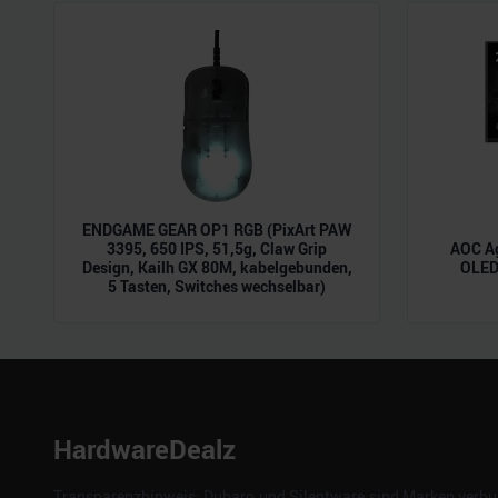
der Dienste gesammelt habe
ENDGAME GEAR OP1 RGB (PixArt PAW
3395, 650 IPS, 51,5g, Claw Grip
AOC A
Design, Kailh GX 80M, kabelgebunden,
OLED,
5 Tasten, Switches wechselbar)
HardwareDealz
Transparenzhinweis: Dubaro und Silentware sind Marken verbun