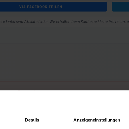
VIA FACEBOOK TEILEN
re Links sind Affiliate Links. Wir erhalten beim Kauf eine kleine Provision,
ar schreiben zu können.
Details
Anzeigeneinstellungen
Noch keine Kommentare vorhanden.