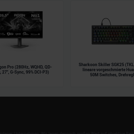
n.
Sharkoon Skiller SGK25 (TK
gon Pro (280Hz, WQHD, QD-
lineare vorgeschmierte Hu
 27", G-Sync, 99% DCI-P3)
50M Switches, Drehregl
dener Unternehmen. Wir legen dennoch großen Wert auf objektive Beric