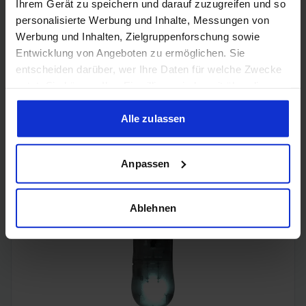
Ihrem Gerät zu speichern und darauf zuzugreifen und so
personalisierte Werbung und Inhalte, Messungen von
Werbung und Inhalten, Zielgruppenforschung sowie
Entwicklung von Angeboten zu ermöglichen. Sie
entscheiden darüber, wer Ihre Daten für welche Zwecke
nutzt. Sie können Ihre Einwilligung jederzeit über die
Cookie-Erklärung oder durch Klicken auf das Privacy
Trigger Symbol ändern oder widerrufen
Alle zulassen
Glorious GMMK 3 (65%, Glorious Fox MX Linear 50M,
prelubed, Gehäuse schallgedämmt, Drehregler, "GPBT
Double-Shot" Tastenkappen)
Wenn Sie es erlauben, würden wir auch gerne:
Anpassen
Informationen über Ihre geografische Lage erfassen,
welche bis auf einige Meter genau sein können
Ihr Gerät durch aktives Scannen nach bestimmten
Ablehnen
Merkmalen (Fingerprinting) identifizieren
Erfahren Sie mehr darüber, wie Ihre persönlichen Daten
verarbeitet werden, und legen Sie Ihre Präferenzen im
Abschnitt Einzelheiten
fest.
Wir verwenden Cookies, um Inhalte und Anzeigen zu