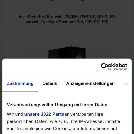
Acer Predator Ultrawide (240Hz, UWQHD, QD-OLED,
curved, FreeSync Premium Pro, 99% DCI-P3)
Zustimmung
Details
Anzeigeneinstellungen
Über
Corsair 3500X LX-R RGB iCUE LINK (Midi-Tower, 3 x iCUE
Verantwortungsvoller Umgang mit Ihren Daten
LINK LX120R RGB-Lüfter, Back-Connect, iCUE LINK
System Hub)
Wir und
unsere 1022 Partner
verarbeiten Ihre
persönlichen Daten, wie z. B. Ihre IP-Adresse, mithilfe
von Technologien wie Cookies, um Informationen auf