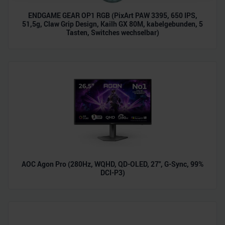
personalisieren, Funktionen für soziale Medien anbieten
ENDGAME GEAR OP1 RGB (PixArt PAW 3395, 650 IPS,
zu können und die Zugriffe auf unsere Website zu
51,5g, Claw Grip Design, Kailh GX 80M, kabelgebunden, 5
Tasten, Switches wechselbar)
analysieren. Außerdem geben wir Informationen zu Ihrer
Verwendung unserer Website an unsere Partner für
soziale Medien, Werbung und Analysen weiter. Unsere
Partner führen diese Informationen möglicherweise mit
weiteren Daten zusammen, die Sie ihnen bereitgestellt
haben oder die sie im Rahmen Ihrer Nutzung der Dienste
gesammelt haben.
AOC Agon Pro (280Hz, WQHD, QD-OLED, 27", G-Sync, 99%
DCI-P3)