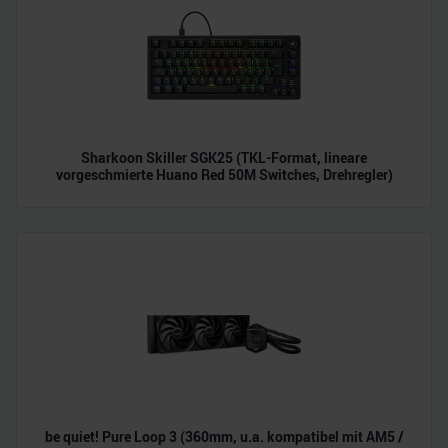
Sharkoon Skiller SGK25 (TKL-Format, lineare
vorgeschmierte Huano Red 50M Switches, Drehregler)
be quiet! Pure Loop 3 (360mm, u.a. kompatibel mit AM5 /