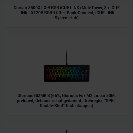
Wir verwenden Cookies, um Inhalte und Anzeigen zu
Corsair 3500X LX-R RGB iCUE LINK (Midi-Tower, 3 x iCUE
personalisieren, Funktionen für soziale Medien anbieten
LINK LX120R RGB-Lüfter, Back-Connect, iCUE LINK
System Hub)
zu können und die Zugriffe auf unsere Website zu
analysieren. Außerdem geben wir Informationen zu Ihrer
Verwendung unserer Website an unsere Partner für
soziale Medien, Werbung und Analysen weiter. Unsere
Partner führen diese Informationen möglicherweise mit
weiteren Daten zusammen, die Sie ihnen bereitgestellt
haben oder die sie im Rahmen Ihrer Nutzung der Dienste
gesammelt haben.
Glorious GMMK 3 (65%, Glorious Fox MX Linear 50M,
prelubed, Gehäuse schallgedämmt, Drehregler, "GPBT
Double-Shot" Tastenkappen)