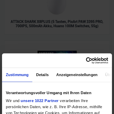
ATTACK SHARK X8PLUS (5 Tasten, PixArt PAW 3395 PRO,
700IPS, 500mAh Akku, Huano 100M Switches, 55g)
Zustimmung
Details
Anzeigeneinstellungen
Über
Samsung Odyssey OLED G6 (240Hz, WQHD, 27", QD-OLED,
Verantwortungsvoller Umgang mit Ihren Daten
FreeSync Premium, 99% DCI-P3)
Wir und
unsere 1022 Partner
verarbeiten Ihre
persönlichen Daten, wie z. B. Ihre IP-Adresse, mithilfe
von Technologien wie Cookies, um Informationen auf