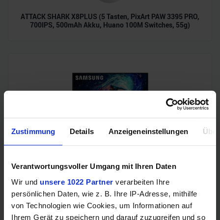
ATTACK SHARK X8PLUS (5 Tasten, PixArt PAW 3395 PRO,
700IPS, 500mAh Akku, Huano 100M Switches, 55g)
Zustimmung
Details
Anzeigeneinstellungen
Über
Samsung Odyssey OLED G6 (240Hz, WQHD, 27", QD-OLED,
FreeSync Premium, 99% DCI-P3)
Verantwortungsvoller Umgang mit Ihren Daten
Wir und
unsere 1022 Partner
verarbeiten Ihre
persönlichen Daten, wie z. B. Ihre IP-Adresse, mithilfe
von Technologien wie Cookies, um Informationen auf
Ihrem Gerät zu speichern und darauf zuzugreifen und so