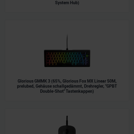
System Hub)
personalisieren, Funktionen für soziale Medien anbieten
zu können und die Zugriffe auf unsere Website zu
analysieren. Außerdem geben wir Informationen zu Ihrer
Verwendung unserer Website an unsere Partner für
soziale Medien, Werbung und Analysen weiter. Unsere
Partner führen diese Informationen möglicherweise mit
weiteren Daten zusammen, die Sie ihnen bereitgestellt
haben oder die sie im Rahmen Ihrer Nutzung der Dienste
gesammelt haben.
Glorious GMMK 3 (65%, Glorious Fox MX Linear 50M,
prelubed, Gehäuse schallgedämmt, Drehregler, "GPBT
Double-Shot" Tastenkappen)