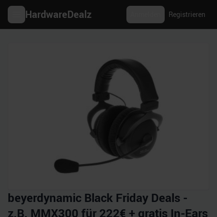
HardwareDealz
Anmelden
Registrieren
beyerdynamic Black Friday Deals -
z.B. MMX300 für 222€ + gratis In-Ears