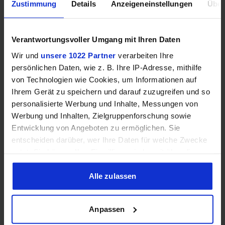
Zustimmung
Details
Anzeigeneinstellungen
Über
Verantwortungsvoller Umgang mit Ihren Daten
Wir und
unsere 1022 Partner
verarbeiten Ihre
persönlichen Daten, wie z. B. Ihre IP-Adresse, mithilfe
von Technologien wie Cookies, um Informationen auf
Ihrem Gerät zu speichern und darauf zuzugreifen und so
personalisierte Werbung und Inhalte, Messungen von
Werbung und Inhalten, Zielgruppenforschung sowie
Samsung Odyssey OLED G6 (240Hz, WQHD, 27", QD-OLED,
Entwicklung von Angeboten zu ermöglichen. Sie
FreeSync Premium, 99% DCI-P3)
entscheiden darüber, wer Ihre Daten für welche Zwecke
nutzt. Sie können Ihre Einwilligung jederzeit über die
Cookie-Erklärung oder durch Klicken auf das Privacy
Trigger Symbol ändern oder widerrufen
Alle zulassen
Wenn Sie es erlauben, würden wir auch gerne:
Anpassen
Informationen über Ihre geografische Lage erfassen,