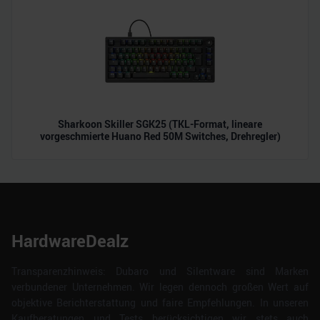
Sharkoon Skiller SGK25 (TKL-Format, lineare
vorgeschmierte Huano Red 50M Switches, Drehregler)
HardwareDealz
Transparenzhinweis: Dubaro und Silentware sind Marken
verbundener Unternehmen. Wir legen dennoch großen Wert auf
objektive Berichterstattung und faire Empfehlungen. In unseren
Kaufberatungen und Tests berücksichtigen wir stets auch