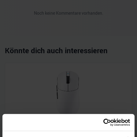
Noch keine Kommentare vorhanden.
Könnte dich auch interessieren
ATTACK SHARK X8PLUS (5 Tasten, PixArt PAW 3395 PRO,
700IPS, 500mAh Akku, Huano 100M Switches, 55g)