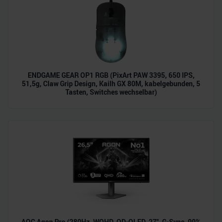
ENDGAME GEAR OP1 RGB (PixArt PAW 3395, 650 IPS,
51,5g, Claw Grip Design, Kailh GX 80M, kabelgebunden, 5
Tasten, Switches wechselbar)
AOC Agon Pro (280Hz, WQHD, QD-OLED, 27", G-Sync, 99%