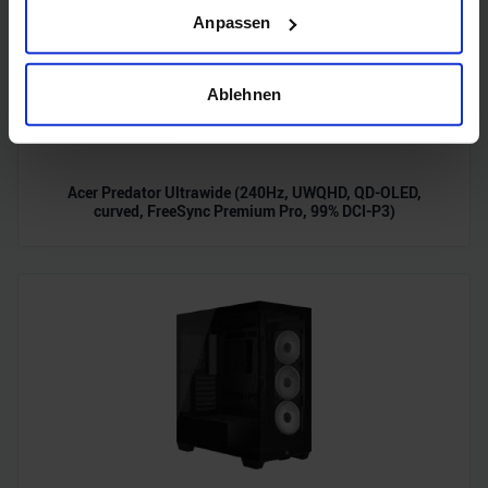
Wenn Sie es erlauben, würden wir auch gerne:
Anpassen
Informationen über Ihre geografische Lage erfassen,
welche bis auf einige Meter genau sein können
Ihr Gerät durch aktives Scannen nach bestimmten
Ablehnen
Merkmalen (Fingerprinting) identifizieren
Erfahren Sie mehr darüber, wie Ihre persönlichen Daten
verarbeitet werden, und legen Sie Ihre Präferenzen im
Acer Predator Ultrawide (240Hz, UWQHD, QD-OLED,
Abschnitt Einzelheiten
fest.
curved, FreeSync Premium Pro, 99% DCI-P3)
Wir verwenden Cookies, um Inhalte und Anzeigen zu
personalisieren, Funktionen für soziale Medien anbieten
zu können und die Zugriffe auf unsere Website zu
analysieren. Außerdem geben wir Informationen zu Ihrer
Verwendung unserer Website an unsere Partner für
soziale Medien, Werbung und Analysen weiter. Unsere
Partner führen diese Informationen möglicherweise mit
weiteren Daten zusammen, die Sie ihnen bereitgestellt
haben oder die sie im Rahmen Ihrer Nutzung der Dienste
gesammelt haben.