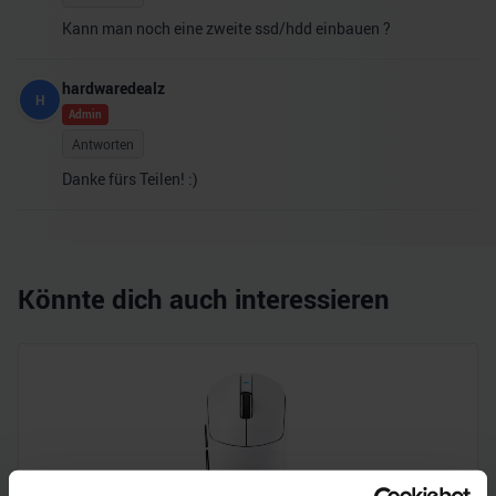
Kann man noch eine zweite ssd/hdd einbauen ?
hardwaredealz
H
Admin
Antworten
Danke fürs Teilen! :)
Könnte dich auch interessieren