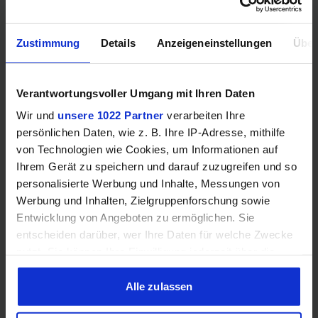
Zustimmung
Details
Anzeigeneinstellungen
Über
ATTACK SHARK X8PLUS (5 Tasten, PixArt PAW 3395 PRO,
700IPS, 500mAh Akku, Huano 100M Switches, 55g)
Verantwortungsvoller Umgang mit Ihren Daten
Wir und
unsere 1022 Partner
verarbeiten Ihre
persönlichen Daten, wie z. B. Ihre IP-Adresse, mithilfe
von Technologien wie Cookies, um Informationen auf
Ihrem Gerät zu speichern und darauf zuzugreifen und so
personalisierte Werbung und Inhalte, Messungen von
Werbung und Inhalten, Zielgruppenforschung sowie
Entwicklung von Angeboten zu ermöglichen. Sie
entscheiden darüber, wer Ihre Daten für welche Zwecke
Samsung Odyssey OLED G6 (240Hz, WQHD, 27", QD-OLED,
nutzt. Sie können Ihre Einwilligung jederzeit über die
FreeSync Premium, 99% DCI-P3)
Cookie-Erklärung oder durch Klicken auf das Privacy
Trigger Symbol ändern oder widerrufen
Alle zulassen