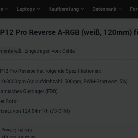
Cs
Laptops
Kaufberatung
Datenbank
Fo
P12 Pro Reverse A-RGB (weiß, 120mm) für
mentare
Eingetragen von:
Oehla
P12 Pro Reverse hat folgende Spezifikationen:
: 0-3000rpm (Anlaufdrehzahl: 500rpm, PWM-Startwert: 5%)
amisches Gleitlager (FDB)
ter Rotor
hsatz von 124.04m³/​h (73 CFM)
 Preis
Original Preis