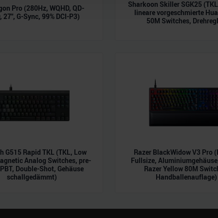
Sharkoon Skiller SGK25 (TK
gon Pro (280Hz, WQHD, QD-
r soziale Medien, Werbung und Analysen weiter. Unsere Partner
lineare vorgeschmierte Hu
 27", G-Sync, 99% DCI-P3)
 Daten zusammen, die Sie ihnen bereitgestellt haben oder die s
50M Switches, Drehregl
n.
ch G515 Rapid TKL (TKL, Low
Razer BlackWidow V3 Pro (
Magnetic Analog Switches, pre-
Fullsize, Aluminiumgehäuse,
 PBT, Double-Shot, Gehäuse
Razer Yellow 80M Switc
schallgedämmt)
Handballenauflage)