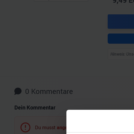
9,49
E
Hinweis: Unse
0
Kommentare
Dein Kommentar
Du musst
angemeldet
sein, um einen Komment