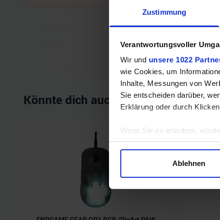
Zustimmung
Verantwortungsvoller Umgan
Wir und
unsere 1022 Partne
wie Cookies, um Information
Inhalte, Messungen von Werb
Sie entscheiden darüber, wer
Könnte dich auch interessieren
Erklärung oder durch Klicken
Wenn Sie es erlauben, würde
Informationen über Ihre 
Ihr Gerät durch aktives 
Ablehnen
Erfahren Sie mehr darüber, w
Einzelheiten
fest.
Wir verwenden Cookies, um I
und die Zugriffe auf unsere 
ENDGAME GEAR OP1 RGB (PixArt PAW