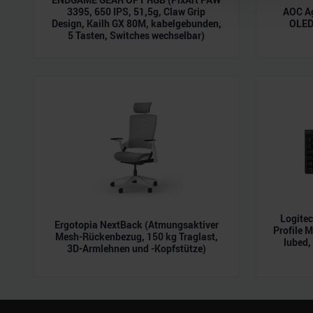
3395, 650 IPS, 51,5g, Claw Grip
AOC A
Website an unsere Partner fü
Design, Kailh GX 80M, kabelgebunden,
OLED,
möglicherweise mit weiteren
5 Tasten, Switches wechselbar)
der Dienste gesammelt habe
Logite
Ergotopia NextBack (Atmungsaktiver
Profile 
Mesh-Rückenbezug, 150 kg Traglast,
lubed,
3D-Armlehnen und -Kopfstütze)