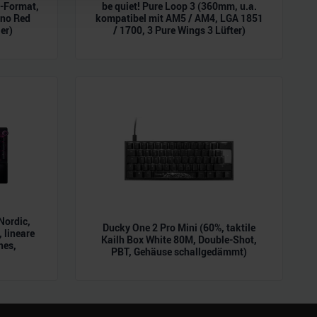
L-Format,
be quiet! Pure Loop 3 (360mm, u.a.
 führen diese Informationen
ano Red
kompatibel mit AM5 / AM4, LGA 1851
ie im Rahmen Ihrer Nutzung
er)
/ 1700, 3 Pure Wings 3 Lüfter)
Nordic,
Ducky One 2 Pro Mini (60%, taktile
 lineare
Kailh Box White 80M, Double-Shot,
hes,
PBT, Gehäuse schallgedämmt)