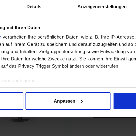
Details
Anzeigeneinstellungen
Noch keine Kommentare vorhanden.
g mit Ihren Daten
r
verarbeiten Ihre persönlichen Daten, wie z. B. Ihre IP-Adresse,
en auf Ihrem Gerät zu speichern und darauf zuzugreifen und so 
ung und Inhalten, Zielgruppenforschung sowie Entwicklung von
 Ihre Daten für welche Zwecke nutzt. Sie können Ihre Einwilligun
 auf das Privacy Trigger Symbol ändern oder widerrufen
n wir auch gerne:
geografische Lage erfassen, welche bis auf einige Meter genau 
Scannen nach bestimmten Merkmalen (Fingerprinting) identifizie
Anpassen
ie Ihre persönlichen Daten verarbeitet werden, und legen Sie I
nhalte und Anzeigen zu personalisieren, Funktionen für soziale
Website zu analysieren. Außerdem geben wir Informationen zu I