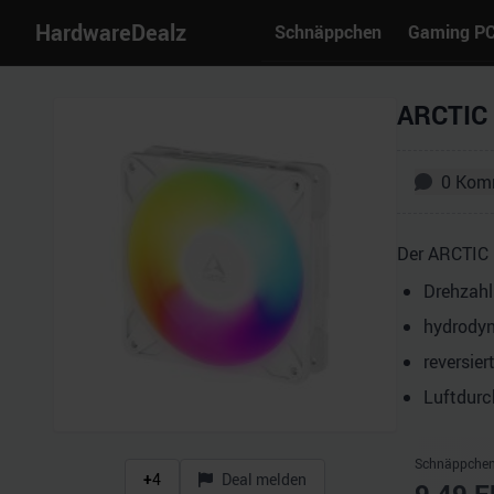
HardwareDealz
Schnäppchen
Gaming P
ARCTIC 
0
Kom
Der ARCTIC 
Drehzahl
hydrodyn
reversier
Luftdurc
Schnäppchen
+
4
Deal melden