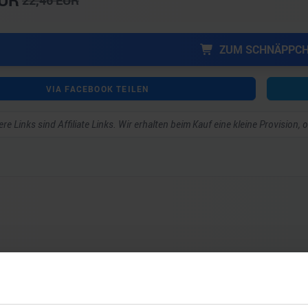
UR
22,46
EUR
ZUM SCHNÄPPC
VIA FACEBOOK TEILEN
re Links sind Affiliate Links. Wir erhalten beim Kauf eine kleine Provision,
ar schreiben zu können.