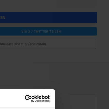
HEN
VIA X / TWITTER TEILEN
 ohne dass sich euer Preis erhöht.