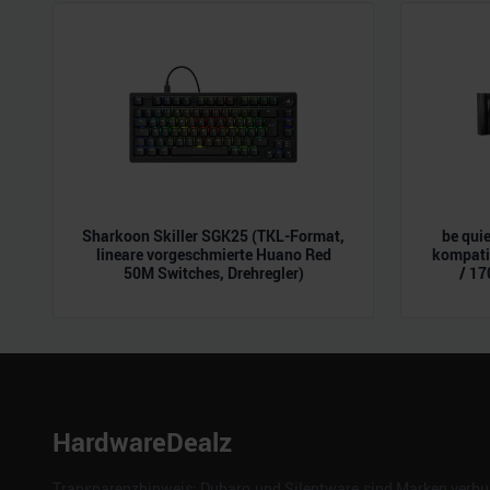
der Dienste gesammelt habe
Sharkoon Skiller SGK25 (TKL-Format,
be qui
lineare vorgeschmierte Huano Red
kompati
50M Switches, Drehregler)
/ 17
HardwareDealz
Transparenzhinweis: Dubaro und Silentware sind Marken verbun