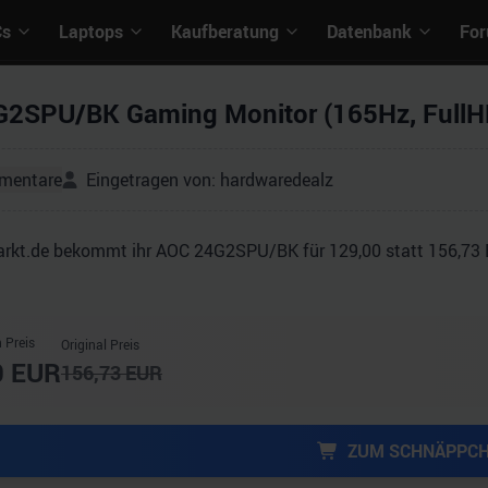
Cs
Laptops
Kaufberatung
Datenbank
Fo
2SPU/BK Gaming Monitor (165Hz, FullHD,
mentare
Eingetragen von:
hardwaredealz
rkt.de bekommt ihr AOC 24G2SPU/BK für 129,00 statt 156,73 E
 Preis
Original Preis
0
EUR
156,73
EUR
ZUM SCHNÄPPC