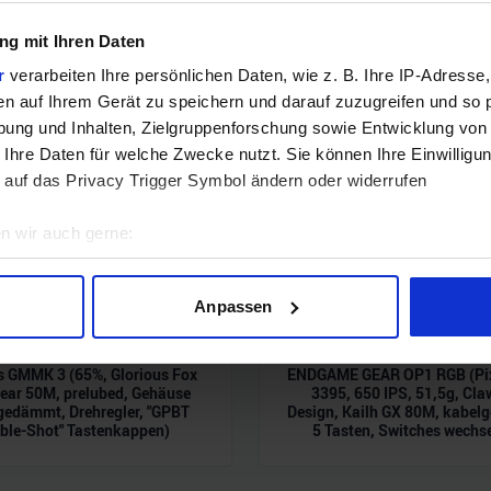
g mit Ihren Daten
r
verarbeiten Ihre persönlichen Daten, wie z. B. Ihre IP-Adresse,
en auf Ihrem Gerät zu speichern und darauf zuzugreifen und so 
ung und Inhalten, Zielgruppenforschung sowie Entwicklung von
 Ihre Daten für welche Zwecke nutzt. Sie können Ihre Einwilligun
 auf das Privacy Trigger Symbol ändern oder widerrufen
n wir auch gerne:
geografische Lage erfassen, welche bis auf einige Meter genau 
Scannen nach bestimmten Merkmalen (Fingerprinting) identifizie
Anpassen
ie Ihre persönlichen Daten verarbeitet werden, und legen Sie I
s GMMK 3 (65%, Glorious Fox
ENDGAME GEAR OP1 RGB (Pi
ear 50M, prelubed, Gehäuse
3395, 650 IPS, 51,5g, Cla
nhalte und Anzeigen zu personalisieren, Funktionen für soziale
gedämmt, Drehregler, "GPBT
Design, Kailh GX 80M, kabel
Website zu analysieren. Außerdem geben wir Informationen zu I
ble-Shot" Tastenkappen)
5 Tasten, Switches wechs
r soziale Medien, Werbung und Analysen weiter. Unsere Partner
 Daten zusammen, die Sie ihnen bereitgestellt haben oder die s