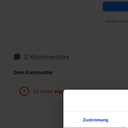
Hinweis: Unse
0
Kommentare
Dein Kommentar
Du musst
angemeldet
sein, um einen Komment
Zustimmung