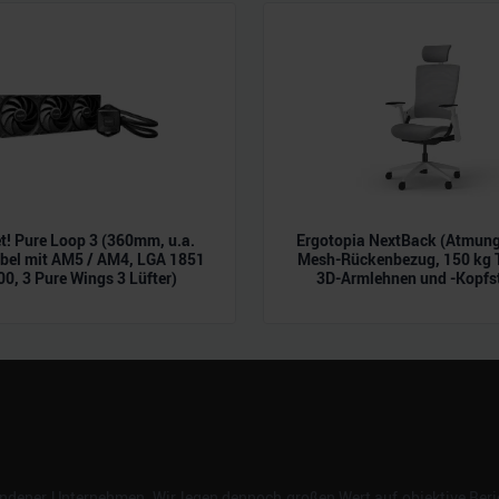
n.
et! Pure Loop 3 (360mm, u.a.
Ergotopia NextBack (Atmung
bel mit AM5 / AM4, LGA 1851
Mesh-Rückenbezug, 150 kg T
00, 3 Pure Wings 3 Lüfter)
3D-Armlehnen und -Kopfs
dener Unternehmen. Wir legen dennoch großen Wert auf objektive Beric