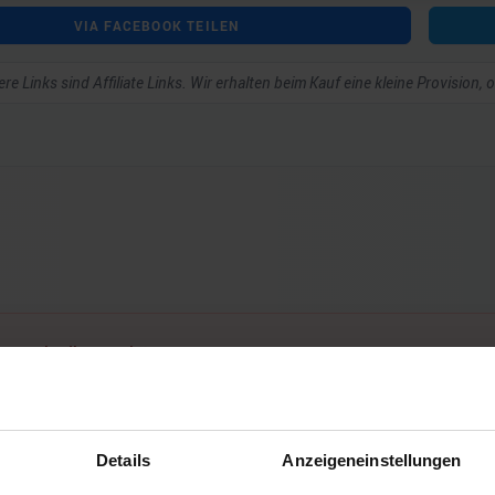
VIA FACEBOOK TEILEN
re Links sind Affiliate Links. Wir erhalten beim Kauf eine kleine Provision,
ar schreiben zu können.
Details
Anzeigeneinstellungen
Noch keine Kommentare vorhanden.