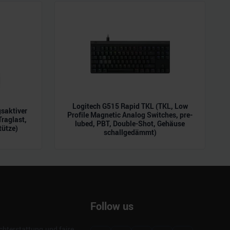
Logitech G515 Rapid TKL (TKL, Low
saktiver
Profile Magnetic Analog Switches, pre-
raglast,
lubed, PBT, Double-Shot, Gehäuse
tütze)
schallgedämmt)
Follow us
hterstattung und faire