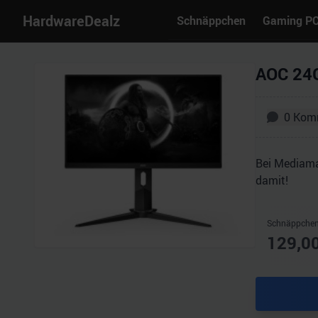
HardwareDealz
Schnäppchen
Gaming P
AOC 24G
0
Kom
Bei Mediama
damit!
Schnäppchen
129,0