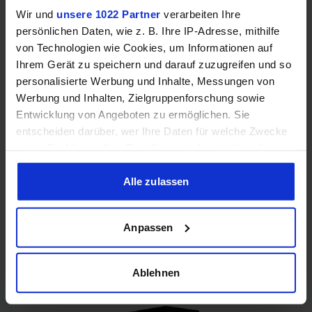
Wir und
unsere 1022 Partner
verarbeiten Ihre
persönlichen Daten, wie z. B. Ihre IP-Adresse, mithilfe
Samsung Odyssey OLED G6 (240Hz, WQHD, 27", QD-OLED,
von Technologien wie Cookies, um Informationen auf
FreeSync Premium, 99% DCI-P3)
Ihrem Gerät zu speichern und darauf zuzugreifen und so
personalisierte Werbung und Inhalte, Messungen von
Werbung und Inhalten, Zielgruppenforschung sowie
Entwicklung von Angeboten zu ermöglichen. Sie
entscheiden darüber, wer Ihre Daten für welche Zwecke
nutzt. Sie können Ihre Einwilligung jederzeit über die
Cookie-Erklärung oder durch Klicken auf das Privacy
Trigger Symbol ändern oder widerrufen
Alle zulassen
Wenn Sie es erlauben, würden wir auch gerne:
Anpassen
Informationen über Ihre geografische Lage erfassen,
Acer Predator Ultrawide (240Hz, UWQHD, QD-OLED,
curved, FreeSync Premium Pro, 99% DCI-P3)
welche bis auf einige Meter genau sein können
Ihr Gerät durch aktives Scannen nach bestimmten
Ablehnen
Merkmalen (Fingerprinting) identifizieren
Erfahren Sie mehr darüber, wie Ihre persönlichen Daten