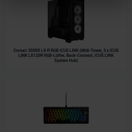
verarbeitet werden, und legen Sie Ihre Präferenzen im
Abschnitt Einzelheiten
fest.
Wir verwenden Cookies, um Inhalte und Anzeigen zu
personalisieren, Funktionen für soziale Medien anbieten
zu können und die Zugriffe auf unsere Website zu
analysieren. Außerdem geben wir Informationen zu Ihrer
Corsair 3500X LX-R RGB iCUE LINK (Midi-Tower, 3 x iCUE
Verwendung unserer Website an unsere Partner für
LINK LX120R RGB-Lüfter, Back-Connect, iCUE LINK
soziale Medien, Werbung und Analysen weiter. Unsere
System Hub)
Partner führen diese Informationen möglicherweise mit
weiteren Daten zusammen, die Sie ihnen bereitgestellt
haben oder die sie im Rahmen Ihrer Nutzung der Dienste
gesammelt haben.