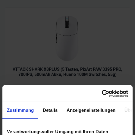
ATTACK SHARK X8PLUS (5 Tasten, PixArt PAW 3395 PRO,
700IPS, 500mAh Akku, Huano 100M Switches, 55g)
Zustimmung
Details
Anzeigeneinstellungen
Über
Verantwortungsvoller Umgang mit Ihren Daten