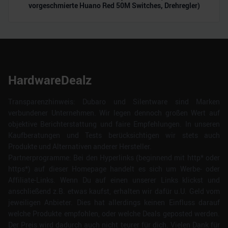
vorgeschmierte Huano Red 50M Switches, Drehregler)
HardwareDealz
Transparenzhinweis: Dubaro und Silentware sind Marken
verbundener Unternehmen. Wir legen dennoch großen Wert auf
objektive Berichterstattung und faire Empfehlungen. In unseren
Kaufberatungen und Tests berücksichtigen wir stets auch
Produkte und Alternativen anderer Hersteller.
Partnerprogramme: Bei den Hyperlinks (beginnend mit http* oder
https*) auf dieser Homepage handelt es sich um Werbe- oder
Affiliate-Links. Wenn Du auf einen unserer Links klickst und
anschließend z.B. etwas kaufst, erhalten wir dafür u.U. Geld vom
jeweiligen Anbieter. Dies hat allerdings keinen Einfluss darauf
welche Produkte empfohlen, oder welche Deals geposted werden.
Der Preis wird dadurch auch nicht teurer für dich. Vielen Dank für