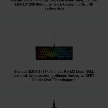
Corsair 3500X LX-R RGB iCUE LINK (Midi-Tower, 3 x iCUE
Verwendung unserer Website an unsere Partner für
LINK LX120R RGB-Lüfter, Back-Connect, iCUE LINK
System Hub)
soziale Medien, Werbung und Analysen weiter. Unsere
Partner führen diese Informationen möglicherweise mit
weiteren Daten zusammen, die Sie ihnen bereitgestellt
haben oder die sie im Rahmen Ihrer Nutzung der Dienste
gesammelt haben.
Glorious GMMK 3 (65%, Glorious Fox MX Linear 50M,
prelubed, Gehäuse schallgedämmt, Drehregler, "GPBT
Double-Shot" Tastenkappen)