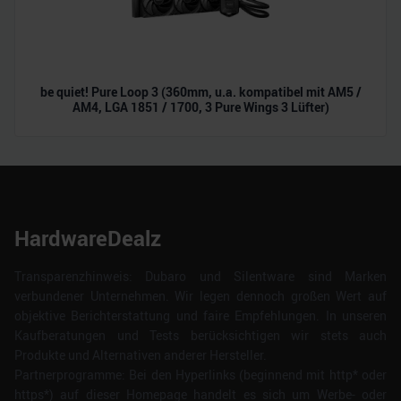
be quiet! Pure Loop 3 (360mm, u.a. kompatibel mit AM5 /
AM4, LGA 1851 / 1700, 3 Pure Wings 3 Lüfter)
HardwareDealz
Transparenzhinweis: Dubaro und Silentware sind Marken
verbundener Unternehmen. Wir legen dennoch großen Wert auf
objektive Berichterstattung und faire Empfehlungen. In unseren
Kaufberatungen und Tests berücksichtigen wir stets auch
Produkte und Alternativen anderer Hersteller.
Partnerprogramme: Bei den Hyperlinks (beginnend mit http* oder
https*) auf dieser Homepage handelt es sich um Werbe- oder