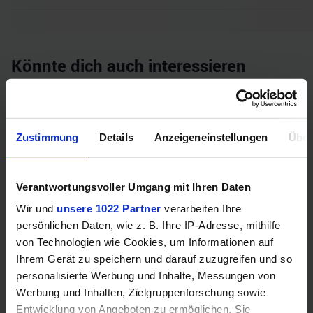
Könnte dich auch interessieren
Zustimmung
Details
Anzeigeneinstellungen
Über
Verantwortungsvoller Umgang mit Ihren Daten
Wir und
unsere 1022 Partner
verarbeiten Ihre
persönlichen Daten, wie z. B. Ihre IP-Adresse, mithilfe
Samsung Odyssey OLED G6 (240Hz, WQHD, 27", QD-OLED,
von Technologien wie Cookies, um Informationen auf
FreeSync Premium, 99% DCI-P3)
Ihrem Gerät zu speichern und darauf zuzugreifen und so
personalisierte Werbung und Inhalte, Messungen von
Werbung und Inhalten, Zielgruppenforschung sowie
Entwicklung von Angeboten zu ermöglichen. Sie