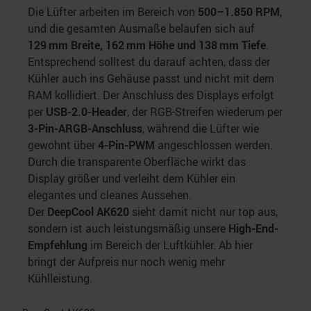
Die Lüfter arbeiten im Bereich von
500–1.850 RPM
,
und die gesamten Ausmaße belaufen sich auf
129 mm Breite, 162 mm Höhe und 138 mm Tiefe
.
Entsprechend solltest du darauf achten, dass der
Kühler auch ins Gehäuse passt und nicht mit dem
RAM kollidiert. Der Anschluss des Displays erfolgt
per
USB-2.0-Header
, der RGB-Streifen wiederum per
3-Pin-ARGB-Anschluss
, während die Lüfter wie
gewohnt über
4-Pin-PWM
angeschlossen werden.
Durch die transparente Oberfläche wirkt das
Display größer und verleiht dem Kühler ein
elegantes und cleanes Aussehen.
Der
DeepCool AK620
sieht damit nicht nur top aus,
sondern ist auch leistungsmäßig unsere
High-End-
Empfehlung
im Bereich der Luftkühler. Ab hier
bringt der Aufpreis nur noch wenig mehr
Kühlleistung.