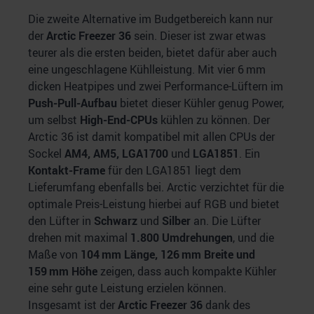
Die zweite Alternative im Budgetbereich kann nur
der
Arctic Freezer 36
sein. Dieser ist zwar etwas
teurer als die ersten beiden, bietet dafür aber auch
eine ungeschlagene Kühlleistung. Mit vier 6 mm
dicken Heatpipes und zwei Performance-Lüftern im
Push-Pull-Aufbau
bietet dieser Kühler genug Power,
um selbst
High-End-CPUs
kühlen zu können. Der
Arctic 36 ist damit kompatibel mit allen CPUs der
Sockel
AM4, AM5, LGA1700
und
LGA1851
. Ein
Kontakt-Frame
für den LGA1851 liegt dem
Lieferumfang ebenfalls bei. Arctic verzichtet für die
optimale Preis-Leistung hierbei auf RGB und bietet
den Lüfter in
Schwarz
und
Silber
an. Die Lüfter
drehen mit maximal
1.800 Umdrehungen
, und die
Maße von
104 mm Länge, 126 mm Breite und
159 mm Höhe
zeigen, dass auch kompakte Kühler
eine sehr gute Leistung erzielen können.
Insgesamt ist der
Arctic Freezer 36
dank des