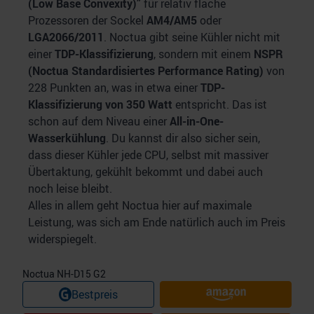
(Low Base Convexity)”
für relativ flache
Prozessoren der Sockel
AM4/AM5
oder
LGA2066/2011
. Noctua gibt seine Kühler nicht mit
einer
TDP-Klassifizierung
, sondern mit einem
NSPR
(Noctua Standardisiertes Performance Rating)
von
228 Punkten an, was in etwa einer
TDP-
Klassifizierung von 350 Watt
entspricht. Das ist
schon auf dem Niveau einer
All-in-One-
Wasserkühlung
. Du kannst dir also sicher sein,
dass dieser Kühler jede CPU, selbst mit massiver
Übertaktung, gekühlt bekommt und dabei auch
noch leise bleibt.
Alles in allem geht Noctua hier auf maximale
Leistung, was sich am Ende natürlich auch im Preis
widerspiegelt.
Noctua NH-D15 G2
Bestpreis