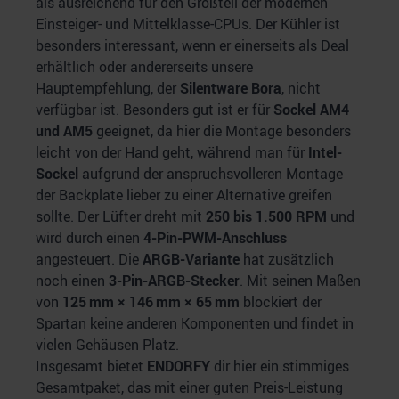
als ausreichend für den Großteil der modernen
Einsteiger- und Mittelklasse-CPUs. Der Kühler ist
besonders interessant, wenn er einerseits als Deal
erhältlich oder andererseits unsere
Hauptempfehlung, der
Silentware Bora
, nicht
verfügbar ist. Besonders gut ist er für
Sockel AM4
und AM5
geeignet, da hier die Montage besonders
leicht von der Hand geht, während man für
Intel-
Sockel
aufgrund der anspruchsvolleren Montage
der Backplate lieber zu einer Alternative greifen
sollte. Der Lüfter dreht mit
250 bis 1.500 RPM
und
wird durch einen
4-Pin-PWM-Anschluss
angesteuert. Die
ARGB-Variante
hat zusätzlich
noch einen
3-Pin-ARGB-Stecker
. Mit seinen Maßen
von
125 mm × 146 mm × 65 mm
blockiert der
Spartan keine anderen Komponenten und findet in
vielen Gehäusen Platz.
Insgesamt bietet
ENDORFY
dir hier ein stimmiges
Gesamtpaket, das mit einer guten Preis-Leistung