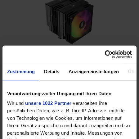
3. Mittelklasse Empfehlung:
Zustimmung
Details
Anzeigeneinstellungen
Über
Silentware Titan
Der
Silentware Titan
ist unsere Empfehlung, wenn
Verantwortungsvoller Umgang mit Ihren Daten
du auf der Suche nach dem besten Mittelklasse-
Wir und
unsere 1022 Partner
verarbeiten Ihre
CPU-Kühler bist. Daher haben wir ihn auch häufig
persönlichen Daten, wie z. B. Ihre IP-Adresse, mithilfe
schon in unseren PC-Builds verwendet und waren
von Technologien wie Cookies, um Informationen auf
immer äußerst zufrieden. Dank der sechs 6 mm
Ihrem Gerät zu speichern und darauf zuzugreifen und so
starken Heatpipes mit
Heatpipe-Direct-Touch
sowie
personalisierte Werbung und Inhalte, Messungen von
dem
Dual-Tower-Design
wird die Wärme effektiv