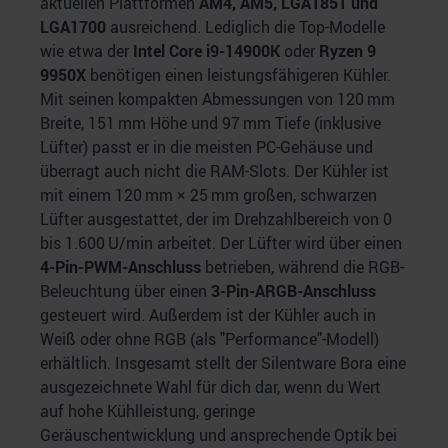
aktuellen Plattformen
AM4, AM5, LGA1851 und
LGA1700
ausreichend. Lediglich die Top-Modelle
wie etwa der
Intel Core i9-14900K
oder
Ryzen 9
9950X
benötigen einen leistungsfähigeren Kühler.
Mit seinen kompakten Abmessungen von 120 mm
Breite, 151 mm Höhe und 97 mm Tiefe (inklusive
Lüfter) passt er in die meisten PC-Gehäuse und
überragt auch nicht die RAM-Slots. Der Kühler ist
mit einem 120 mm × 25 mm großen, schwarzen
Lüfter ausgestattet, der im Drehzahlbereich von 0
bis 1.600 U/min arbeitet. Der Lüfter wird über einen
4-Pin-PWM-Anschluss
betrieben, während die RGB-
Beleuchtung über einen
3-Pin-ARGB-Anschluss
gesteuert wird. Außerdem ist der Kühler auch in
Weiß oder ohne RGB (als "Performance"-Modell)
erhältlich. Insgesamt stellt der Silentware Bora eine
ausgezeichnete Wahl für dich dar, wenn du Wert
auf hohe Kühlleistung, geringe
Geräuschentwicklung und ansprechende Optik bei