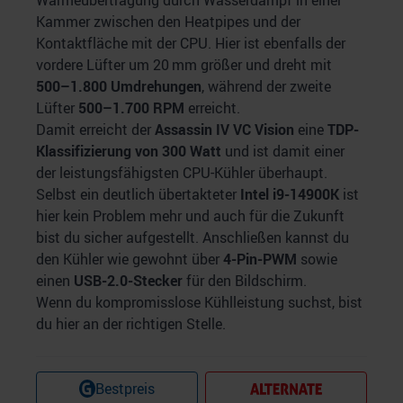
Wärmeübertragung durch Wasserdampf in einer
Kammer zwischen den Heatpipes und der
Kontaktfläche mit der CPU. Hier ist ebenfalls der
vordere Lüfter um 20 mm größer und dreht mit
500–1.800 Umdrehungen
, während der zweite
Lüfter
500–1.700 RPM
erreicht.
Damit erreicht der
Assassin IV VC Vision
eine
TDP-
Klassifizierung von 300 Watt
und ist damit einer
der leistungsfähigsten CPU-Kühler überhaupt.
Selbst ein deutlich übertakteter
Intel i9-14900K
ist
hier kein Problem mehr und auch für die Zukunft
bist du sicher aufgestellt. Anschließen kannst du
den Kühler wie gewohnt über
4-Pin-PWM
sowie
einen
USB-2.0-Stecker
für den Bildschirm.
Wenn du kompromisslose Kühlleistung suchst, bist
du hier an der richtigen Stelle.
Bestpreis