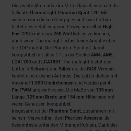
Die zweite Alternative im Mittelklassebereich ist der
beliebte
Thermalright Phantom Spirit 120
. Mit
sieben 6 mm dicken Heatpipes und zwei Lüftern
bietet dieser Kühler genug Power, um selbst
High-
End-CPUs
mit etwa
250 Watt
kühlen zu können,
auch wenn Thermalright selbst keine Angabe über
die TDP macht. Der Phantom Spirit ist damit
kompatibel mit allen CPUs der Sockel
AM4, AM5,
LGA1700
und
LGA1851
. Thermalright bietet den
Lüfter in
Schwarz
und
Silber
an; die
RGB-Version
kostet einen kleinen Aufpreis. Die Lüfter drehen mit
maximal
1.500 Umdrehungen
und werden per
4-
Pin-PWM
angeschlossen. Die Maße von
135 mm
Länge, 125 mm Breite und 154 mm Höhe
sind mit
vielen Gehäusen kompatibel.
Insgesamt ist der
Phantom Spirit
, zusammen mit
seinem Verwandten, dem
Peerless Assassin
, der
bekannteste unter den Midrange-Kühlern. Dank des