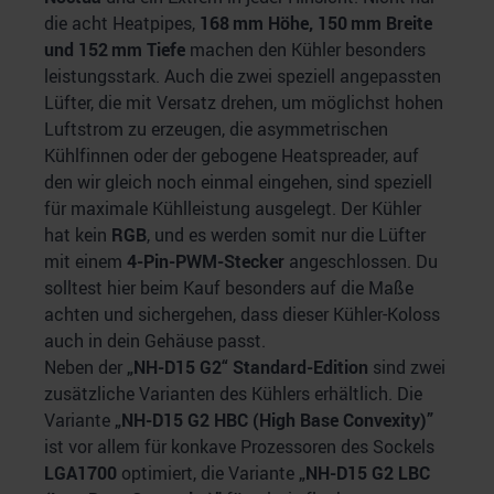
die acht Heatpipes,
168 mm Höhe, 150 mm Breite
und 152 mm Tiefe
machen den Kühler besonders
leistungsstark. Auch die zwei speziell angepassten
Lüfter, die mit Versatz drehen, um möglichst hohen
Luftstrom zu erzeugen, die asymmetrischen
Kühlfinnen oder der gebogene Heatspreader, auf
den wir gleich noch einmal eingehen, sind speziell
für maximale Kühlleistung ausgelegt. Der Kühler
hat kein
RGB
, und es werden somit nur die Lüfter
mit einem
4-Pin-PWM-Stecker
angeschlossen. Du
solltest hier beim Kauf besonders auf die Maße
achten und sichergehen, dass dieser Kühler-Koloss
auch in dein Gehäuse passt.
Neben der
„NH-D15 G2“ Standard-Edition
sind zwei
zusätzliche Varianten des Kühlers erhältlich. Die
Variante
„NH-D15 G2 HBC (High Base Convexity)”
ist vor allem für konkave Prozessoren des Sockels
LGA1700
optimiert, die Variante
„NH-D15 G2 LBC