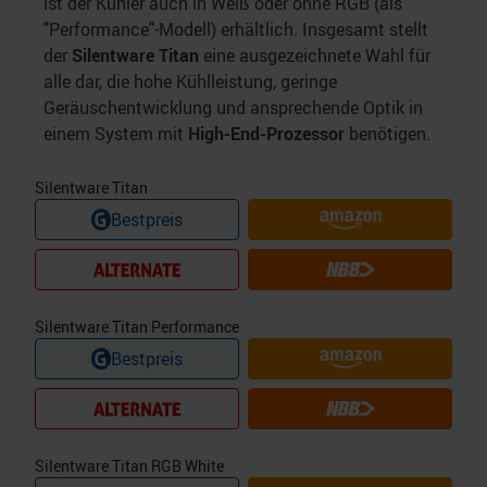
ist der Kühler auch in Weiß oder ohne RGB (als
analysieren. Außerdem geben wir Informationen zu Ihrer
"Performance"-Modell) erhältlich. Insgesamt stellt
Verwendung unserer Website an unsere Partner für
der
Silentware Titan
eine ausgezeichnete Wahl für
soziale Medien, Werbung und Analysen weiter. Unsere
alle dar, die hohe Kühlleistung, geringe
Partner führen diese Informationen möglicherweise mit
Geräuschentwicklung und ansprechende Optik in
weiteren Daten zusammen, die Sie ihnen bereitgestellt
einem System mit
High-End-Prozessor
benötigen.
haben oder die sie im Rahmen Ihrer Nutzung der Dienste
gesammelt haben.
Silentware Titan
Bestpreis
Silentware Titan Performance
Bestpreis
Silentware Titan RGB White