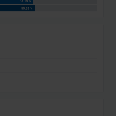
54.19 %
55.31 %