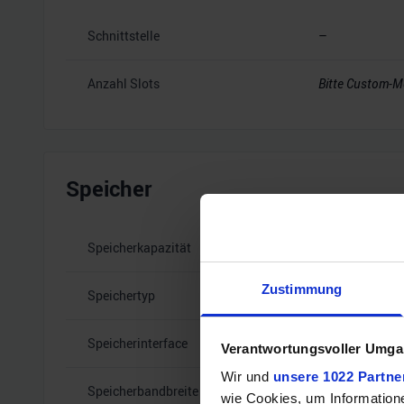
Schnittstelle
–
Anzahl Slots
Bitte Custom-M
Speicher
Speicherkapazität
–
Zustimmung
Speichertyp
–
Speicherinterface
–
Verantwortungsvoller Umgan
Wir und
unsere 1022 Partne
Speicherbandbreite
–
wie Cookies, um Information