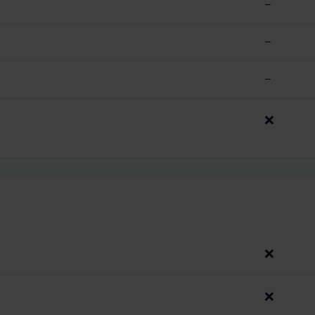
–
–
–
❌
❌
❌