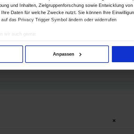
ung und Inhalten, Zielgruppenforschung sowie Entwicklung von
 Ihre Daten für welche Zwecke nutzt. Sie können Ihre Einwilligun
 auf das Privacy Trigger Symbol ändern oder widerrufen
n wir auch gerne:
geografische Lage erfassen, welche bis auf einige Meter genau 
Scannen nach bestimmten Merkmalen (Fingerprinting) identifizie
❌
Anpassen
ie Ihre persönlichen Daten verarbeitet werden, und legen Sie I
❌
nhalte und Anzeigen zu personalisieren, Funktionen für soziale
Website zu analysieren. Außerdem geben wir Informationen zu I
r soziale Medien, Werbung und Analysen weiter. Unsere Partner
 Daten zusammen, die Sie ihnen bereitgestellt haben oder die s
n.
❌