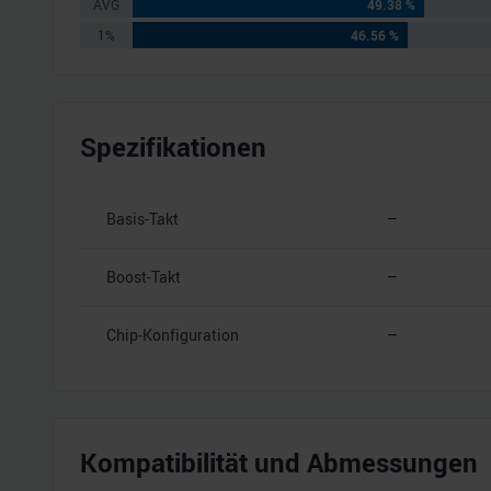
AVG
49.38 %
1%
46.56 %
Spezifikationen
Basis-Takt
–
Boost-Takt
–
Chip-Konfiguration
–
Kompatibilität und Abmessungen