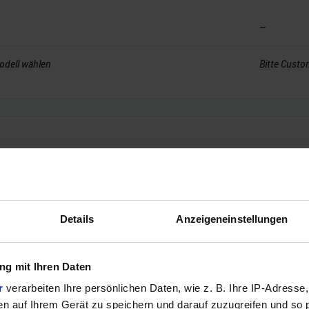
–
odell wählen
Bitte Custo
–
Details
Anzeigeneinstellungen
–
–
g mit Ihren Daten
r
verarbeiten Ihre persönlichen Daten, wie z. B. Ihre IP-Adresse,
–
en auf Ihrem Gerät zu speichern und darauf zuzugreifen und so 