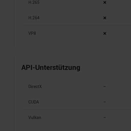
H.265
❌
H.264
❌
VP8
❌
API-Unterstützung
DirectX
–
CUDA
–
Vulkan
–