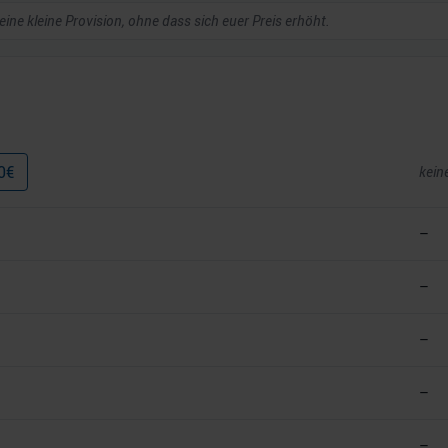
 eine kleine Provision, ohne dass sich euer Preis erhöht.
0
€
kein
–
–
–
–
–