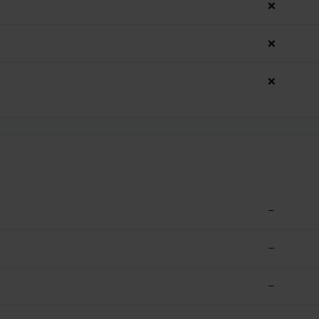
❌
❌
❌
–
–
–