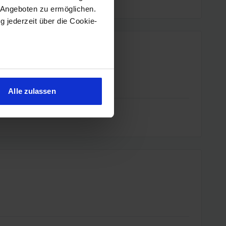
 Angeboten zu ermöglichen.
g jederzeit über die Cookie-
sein können
ren
Alle zulassen
hre Präferenzen im
Abschnitt
 Medien anbieten zu können
hrer Verwendung unserer
 führen diese Informationen
ie im Rahmen Ihrer Nutzung