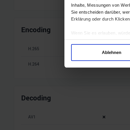
Inhalte, Messungen von Werb
Sie entscheiden darüber, wer
Erklärung oder durch Klicken
Encoding
Wenn Sie es erlauben, würde
Informationen über Ihre 
Ihr Gerät durch aktives 
H.265
❌
Ablehnen
Erfahren Sie mehr darüber, w
Einzelheiten
fest.
H.264
❌
Wir verwenden Cookies, um I
und die Zugriffe auf unsere 
Website an unsere Partner fü
Decoding
möglicherweise mit weiteren
der Dienste gesammelt habe
AV1
❌