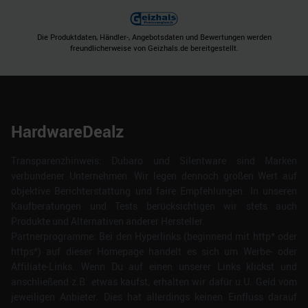
Die Produktdaten, Händler-, Angebotsdaten und Bewertungen werden
freundlicherweise von Geizhals.de bereitgestellt.
HardwareDealz
Transparenzhinweis: Dubaro und Silentware sind Marken
verbundener Unternehmen. Wir legen dennoch großen Wert auf
objektive Berichterstattung und faire Empfehlungen. In unseren
Kaufberatungen und Tests berücksichtigen wir stets auch
Produkte und Alternativen anderer Hersteller.
Partnerprogramme: Bei den Hyperlinks (beginnend mit http* oder
https*) auf dieser Homepage handelt es sich um Werbe- oder
Affiliate-Links. Wenn Du auf einen unserer Links klickst und
anschließend z.B. etwas kaufst, erhalten wir dafür u.U. Geld vom
jeweiligen Anbieter. Dies hat allerdings keinen Einfluss darauf