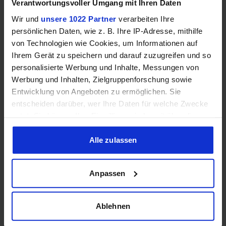
Verantwortungsvoller Umgang mit Ihren Daten
Wir und
unsere 1022 Partner
verarbeiten Ihre
Speicherkanäle
–
–
persönlichen Daten, wie z. B. Ihre IP-Adresse, mithilfe
von Technologien wie Cookies, um Informationen auf
RAM-Geschwindigkeit
–
–
Ihrem Gerät zu speichern und darauf zuzugreifen und so
personalisierte Werbung und Inhalte, Messungen von
❌
❌
ECC-Unterstützung
Werbung und Inhalten, Zielgruppenforschung sowie
Entwicklung von Angeboten zu ermöglichen. Sie
entscheiden darüber, wer Ihre Daten für welche Zwecke
nutzt. Sie können Ihre Einwilligung jederzeit über die
Cookie-Erklärung oder durch Klicken auf das Privacy
Grafik
Trigger Symbol ändern oder widerrufen
Alle zulassen
Wenn Sie es erlauben, würden wir auch gerne:
Anpassen
❌
❌
iGPU
Informationen über Ihre geografische Lage erfassen,
welche bis auf einige Meter genau sein können
Ihr Gerät durch aktives Scannen nach bestimmten
iGPU-Modell
–
–
Ablehnen
Merkmalen (Fingerprinting) identifizieren