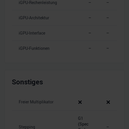
iGPU-Rechenleistung
–
–
weiteren Daten zusammen, die Sie ihnen bereitgestellt
haben oder die sie im Rahmen Ihrer Nutzung der Dienste
iGPU-Architektur
–
–
gesammelt haben.
iGPU-Interface
–
–
iGPU-Funktionen
–
–
Sonstiges
❌
❌
Freier Multiplikator
G1
(Spec
Stepping
–