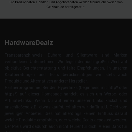
Die Produktdaten, Händler- und Angebotsdaten werden freundlicherweise von
Geizhals.de bereitgestellt.
HardwareDealz
Transparenzhinweis: Dubaro und Silentware sind Marken
verbundener Unternehmen. Wir legen dennoch großen Wert auf
objektive Berichterstattung und faire Empfehlungen. In unseren
Kaufberatungen und Tests berücksichtigen wir stets auch
Produkte und Alternativen anderer Hersteller.
Partnerprogramme: Bei den Hyperlinks (beginnend mit http* oder
https*) auf dieser Homepage handelt es sich um Werbe- oder
Affiliate-Links. Wenn Du auf einen unserer Links klickst und
anschließend z.B. etwas kaufst, erhalten wir dafür u.U. Geld vom
jeweiligen Anbieter. Dies hat allerdings keinen Einfluss darauf
welche Produkte empfohlen, oder welche Deals geposted werden.
Der Preis wird dadurch auch nicht teurer für dich. Vielen Dank für