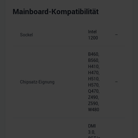
Mainboard-Kompatibilität
Intel
Sockel
–
1200
B460,
B560,
H410,
H470,
H510,
Chipsatz-Eignung
–
H570,
Q470,
Z490,
Z590,
W480
DMI
3.0,