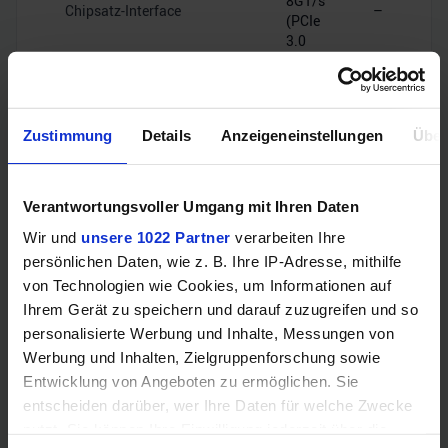
8GT/s
Chipsatz-Interface
–
(PCIe
3.0
x4)
PCIe-Lanes
16
–
Zustimmung
Details
Anzeigeneinstellungen
Über
Verantwortungsvoller Umgang mit Ihren Daten
RAM-Kompatibilität
Wir und
unsere 1022 Partner
verarbeiten Ihre
persönlichen Daten, wie z. B. Ihre IP-Adresse, mithilfe
von Technologien wie Cookies, um Informationen auf
Speichertyp
DDR4
–
Ihrem Gerät zu speichern und darauf zuzugreifen und so
personalisierte Werbung und Inhalte, Messungen von
Dual
Speicherkanäle
–
Werbung und Inhalten, Zielgruppenforschung sowie
Channel
Entwicklung von Angeboten zu ermöglichen. Sie
entscheiden darüber, wer Ihre Daten für welche Zwecke
DDR4-
nutzt. Sie können Ihre Einwilligung jederzeit über die
RAM-Geschwindigkeit
–
2666